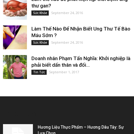
thư gan?
September 24, 2016
Sức Khỏe
Làm Thế Nào Để Nhận Biết Ung Thư Tế Bào
Máu Sớm ?
September 24, 2016
Sức Khỏe
Doanh nhân Phạm Tấn Nghĩa: Khởi nghiệp là
phải biết dấn thân và đối...
September 1, 2017
Tin Tức
EDITOR PICKS
Hương Liệu Thực Phẩm – Hương Dâu Tây: Sự
Lựa Chọn...