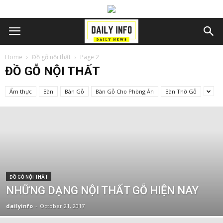
Home
Đồ gỗ nội thất
Page 2
ĐỒ GỖ NỘI THẤT
Ẩm thực
Bàn
Bàn Gỗ
Bàn Gỗ Cho Phòng Ăn
Bàn Thờ Gỗ
ĐỒ GỖ NỘI THẤT
NHỮNG DẠNG NỘI THẤT GỖ HIỆN NAY
dailyinfo
-
October 21, 2017