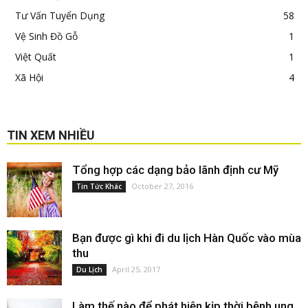
Tư Vấn Tuyển Dụng
58
Vệ Sinh Đồ Gỗ
1
Việt Quất
1
Xã Hội
4
TIN XEM NHIỀU
Tổng hợp các dạng bảo lãnh định cư Mỹ
October 27, 2016
Tin Tức Khác
Bạn được gì khi đi du lịch Hàn Quốc vào mùa
thu
April 25, 2017
Du Lịch
Làm thế nào để phát hiện kịp thời bệnh ung