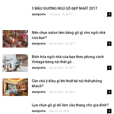
3 MẪU GIƯỜNG NGỦ GỖ ĐẸP NHẤT 2017
dailyinfo
-
October 16, 2017
0
Nên chọn salon làm bằng gỗ gì cho ngôi nhà
của bạn?
dailyinfo
-
December 25, 2017
0
Biến hóa ngôi nhà của bạn theo phong cách
Vintage bằng nội thất gỗ...
dailyinfo
-
December 10, 2017
0
Cần chú ý điều gì khi thiết kế nội thất phòng
khách?
dailyinfo
-
November 18, 2017
0
Lựa chọn gỗ gì để làm cầu thang cho gia đình?
dailyinfo
-
March 22, 2018
0