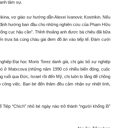
 anh tâm sự.
ikina, vợ giáo sư hướng dẫn Alexei Ivanovic Kostrikin. Nếu
ạo định hướng ban đầu cho những nghiên cứu của Phạm Hữu
 tổng cục hậu cần”. Thỉnh thoảng anh được bà chiêu đãi bữa
đến trưa bà cùng cháu gái đem đồ ăn vào tiếp tế. Đám cưới
 nghiệp Đại học Moris Torez danh giá, chị gác bỏ sự nghiệp
hó ở Matxcova (những năm 1990 có nhiều biến động, cuộc
g ruổi qua Đức, Israel rồi đến Mỹ, chị luôn lo lắng để chồng
ho công việc. Bạn bè đến thăm đều cảm nhận sự nhiệt tình,
Tiệp “Chích” nhỏ bé ngày nào trở thành “người khổng lồ”