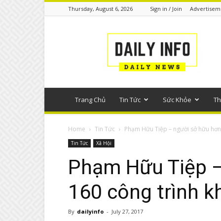
Thursday, August 6, 2026
Sign in / Join
Advertisem
Tin
tức
phổ
thông
Trang Chủ
Tin Tức
Sức Khỏe
Th
Home
Tin Tức
Phạm Hữu Tiệp – người sở hữu hơn 
Tin Tức
Xã Hội
Phạm Hữu Tiệp –
160 công trình k
By
dailyinfo
-
July 27, 2017