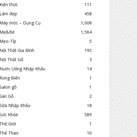
Kiến thức
111
Làm đẹp
458
Máy móc – Dụng Cụ
1,008
Mẹ&Bé
1,564
Mẹo-Típ
5
Nội Thất Gia Đình
195
Nội Thất Gỗ
3
Nước Uống Nhập Khẩu
14
Rong Biển
1
Salon gỗ
1
Sàn Gỗ
2
Sữa Nhập Khẩu
18
Sức Khỏe
589
Thế Giới
1
Thể Thao
10