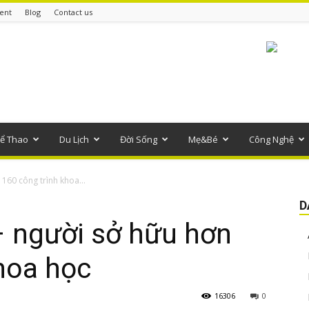
ent
Blog
Contact us
ể Thao
Du Lịch
Đời Sống
Mẹ&Bé
Công Nghệ
160 công trình khoa...
D
 người sở hữu hơn
hoa học
16306
0