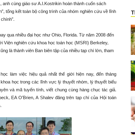
 anh cùng giáo sư A.I.Kostrikin hoàn thành cuốn sách
n”, tổng kết toàn bộ công trình của nhóm nghiên cứu về lĩnh
T
 chính”.
ay qua nhiều đại học như Ohio, Florida. Từ năm 2008 đến
với Viện nghiên cứu khoa học toán học (MSRI) Berkeley,
ng là thành viên Ban biên tập của nhiều tạp chí lớn, tham
ọc làm việc hiệu quả nhất thế giới hiện nay, đến tháng
khoa học trong các lĩnh vực lý thuyết nhóm, lý thuyết biểu
uyên và mã tuyến tính, viết chung cùng hàng chục tác giả.
eck, EA O’Brien, A Shalev đăng trên tạp chí của Hội toán
.