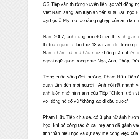
GS Tiệp vẫn thường xuyên liên lạc với đồng ng
Việt Nam sang làm luận án tiến sĩ tại Đại học F
đại học ở Mỹ, nơi có đồng nghiệp của anh làm 
Năm 2007, anh cùng hơn 40 cựu thí sinh giàn
thi toán quốc tế lần thứ 48 và làm đội trưởng 
Nam chấm bài mà hầu như không cần phiên dịc
ngoại ngữ quan trọng như: Nga, Anh, Pháp, Đứ
Trong cuộc sống đời thường, Phạm Hữu Tiệp đượ
quan tâm đến mọi người”. Anh nói rất nhanh 
anh luôn nhớ hình ảnh của Tiệp “Chích” trên 
với tiếng hô cổ vũ “không lạc đi đâu được”.
Phạm Hữu Tiệp chia sẻ, có 3 phụ nữ ảnh hưởng 
học, khi bố công tác ở xa, mẹ anh đã gánh vá
tinh thần hiếu học và sự say mê công việc của