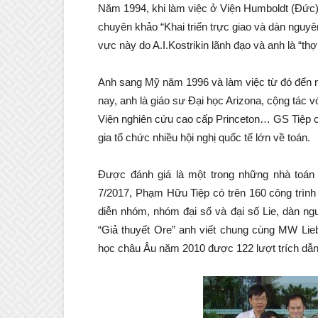
Năm 1994, khi làm việc ở Viện Humboldt (Đức),
chuyên khảo “Khai triển trực giao và dàn nguyê
vực này do A.I.Kostrikin lãnh đạo và anh là “thợ
Anh sang Mỹ năm 1996 và làm việc từ đó đến n
nay, anh là giáo sư Đại học Arizona, cộng tác 
Viện nghiên cứu cao cấp Princeton… GS Tiệp cũ
gia tổ chức nhiều hội nghị quốc tế lớn về toán.
Được đánh giá là một trong những nhà toán h
7/2017, Phạm Hữu Tiệp có trên 160 công trình 
diễn nhóm, nhóm đại số và đại số Lie, dàn ng
“Giả thuyết Ore” anh viết chung cùng MW Lieb
học châu Âu năm 2010 được 122 lượt trích dẫn