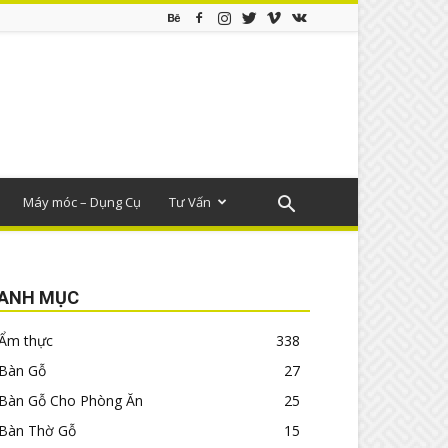
Máy móc – Dụng Cụ
Tư Vấn
ANH MỤC
Ẩm thực
338
Bàn Gỗ
27
Bàn Gỗ Cho Phòng Ăn
25
Bàn Thờ Gỗ
15