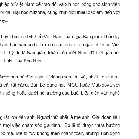
hiệp ở Việt Nam để trao đổi và xin học bổng cho sinh viên
lorida, Đại học Arizona, cũng như giới thiệu các em đến với
việc.
h huy chương IMO về Việt Nam tham gia Ban giám khảo kỳ
chấm bài toán số 6. Trưởng các đoàn rất ngạc nhiên vì Việt
h. Lý do là Ban giám khảo của Việt Nam đã biết gần hết
c, Italy, Tây Ban Nha…
c bạn bè đánh giá là “đáng mến, vui vẻ, nhiệt tình và rất
và cãi rất hăng. Bạn bè cùng học MGU hoặc Matxcova với
sân bóng hoặc dưới hội trường các buổi biểu diễn văn nghệ
rất lớn đến anh. Người thứ nhất là mẹ anh. Giai đoạn tiểu
c mọi việc chăm sóc gia đình. “Có lẽ tôi được thừa hưởng
 bố mẹ. Mẹ tôi tuy không theo ngành toán, nhưng luôn động