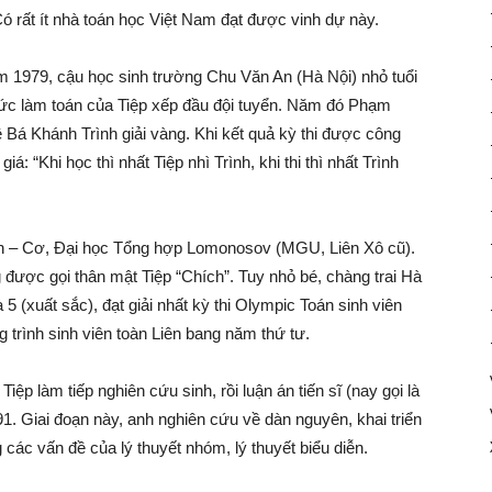
Có rất ít nhà toán học Việt Nam đạt được vinh dự này.
ăm 1979, cậu học sinh trường Chu Văn An (Hà Nội) nhỏ tuổi
ức làm toán của Tiệp xếp đầu đội tuyển. Năm đó Phạm
ê Bá Khánh Trình giải vàng. Khi kết quả kỳ thi được công
á: “Khi học thì nhất Tiệp nhì Trình, khi thi thì nhất Trình
 – Cơ, Đại học Tổng hợp Lomonosov (MGU, Liên Xô cũ).
được gọi thân mật Tiệp “Chích”. Tuy nhỏ bé, chàng trai Hà
5 (xuất sắc), đạt giải nhất kỳ thi Olympic Toán sinh viên
 trình sinh viên toàn Liên bang năm thứ tư.
ệp làm tiếp nghiên cứu sinh, rồi luận án tiến sĩ (nay gọi là
1. Giai đoạn này, anh nghiên cứu về dàn nguyên, khai triển
 các vấn đề của lý thuyết nhóm, lý thuyết biểu diễn.