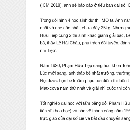
(ICM 2018), anh sẽ báo cáo ở tiểu ban đại số. 
Trong đội hình 4 học sinh dự thi IMO tại Anh n
nhất và nhẹ cân nhất, chưa đầy 35kg. Nhưng s
Hữu Tiệp cùng 2 thí sinh khác giành giải bạc, L
bố, thầy Lê Hải Châu, phụ trách đội tuyển, đánh gi
nhì Tiệp”.
Năm 1980, Phạm Hữu Tiệp sang học khoa Toán
Lúc mới sang, anh thấp bé nhất trường, thường 
Nội được bạn bè khâm phục bởi điểm thi luôn là 
Matxcova năm thứ nhất và giải nhì cuộc thi công
Tốt nghiệp đại học với tấm bằng đỏ, Phạm Hữu Ti
tiến sĩ khoa học) và bảo vệ thành công năm 199
trực giao của đại số Lie và bắt đầu chuyển sang