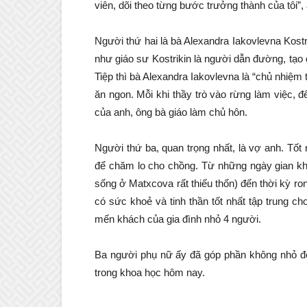
viên, dõi theo từng bước trưởng thành của tôi”,
Người thứ hai là bà Alexandra Iakovlevna Kostr
như giáo sư Kostrikin là người dẫn đường, t
Tiệp thì bà Alexandra Iakovlevna là “chủ nhiệm
ăn ngon. Mỗi khi thầy trò vào rừng làm việc, 
của anh, ông bà giáo làm chủ hôn.
Người thứ ba, quan trọng nhất, là vợ anh. Tốt
để chăm lo cho chồng. Từ những ngày gian k
sống ở Matxcova rất thiếu thốn) đến thời kỳ ron
có sức khoẻ và tinh thần tốt nhất tập trung c
mến khách của gia đình nhỏ 4 người.
Ba người phụ nữ ấy đã góp phần không nhỏ để 
trong khoa học hôm nay.