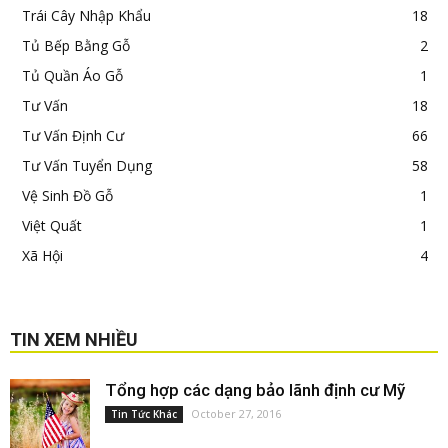
Trái Cây Nhập Khẩu
18
Tủ Bếp Bằng Gỗ
2
Tủ Quần Áo Gỗ
1
Tư Vấn
18
Tư Vấn Định Cư
66
Tư Vấn Tuyển Dụng
58
Vệ Sinh Đồ Gỗ
1
Việt Quất
1
Xã Hội
4
TIN XEM NHIỀU
Tổng hợp các dạng bảo lãnh định cư Mỹ
October 27, 2016
Tin Tức Khác