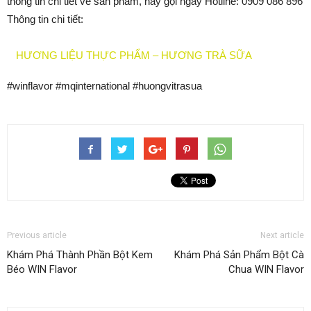
thông tin chi tiết về sản phẩm, hãy gọi ngay Hotline: 0909 086 896
Thông tin chi tiết:
HƯƠNG LIỆU THỰC PHẨM – HƯƠNG TRÀ SỮA
#winflavor #mqinternational #huongvitrasua
Previous article
Next article
Khám Phá Thành Phần Bột Kem
Khám Phá Sản Phẩm Bột Cà
Béo WIN Flavor
Chua WIN Flavor