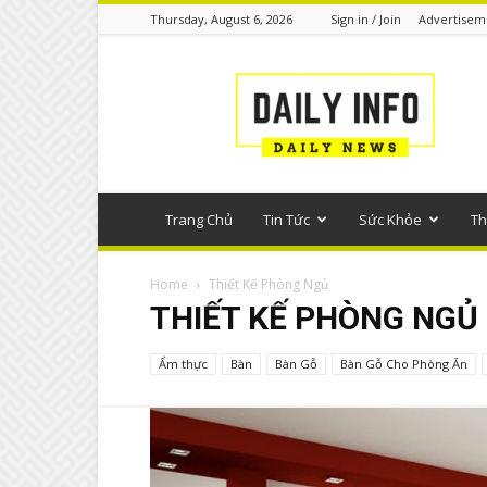
Thursday, August 6, 2026
Sign in / Join
Advertisem
Tin
tức
phổ
thông
Trang Chủ
Tin Tức
Sức Khỏe
Th
Home
Thiết Kế Phòng Ngủ
THIẾT KẾ PHÒNG NGỦ
Ẩm thực
Bàn
Bàn Gỗ
Bàn Gỗ Cho Phòng Ăn