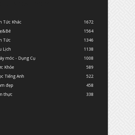
OPULAR CATEGORY
in Tức Khác
1672
ẹ&Bé
1564
n Tức
1346
u Lịch
1138
áy móc - Dụng Cụ
1008
ức Khỏe
589
ọc Tiếng Anh
522
àm đẹp
458
m thực
338