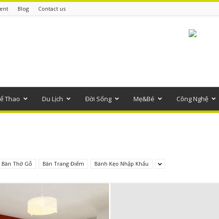
ent
Blog
Contact us
ể Thao
Du Lịch
Đời Sống
Mẹ&Bé
Công Nghệ
Bàn Thờ Gỗ
Bàn Trang Điểm
Bánh Kẹo Nhập Khẩu