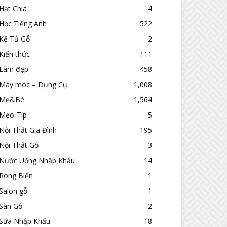
Hạt Chia
4
Học Tiếng Anh
522
Kệ Tủ Gỗ
2
Kiến thức
111
Làm đẹp
458
Máy móc – Dụng Cụ
1,008
Mẹ&Bé
1,564
Mẹo-Típ
5
Nội Thất Gia Đình
195
Nội Thất Gỗ
3
Nước Uống Nhập Khẩu
14
Rong Biển
1
Salon gỗ
1
Sàn Gỗ
2
Sữa Nhập Khẩu
18