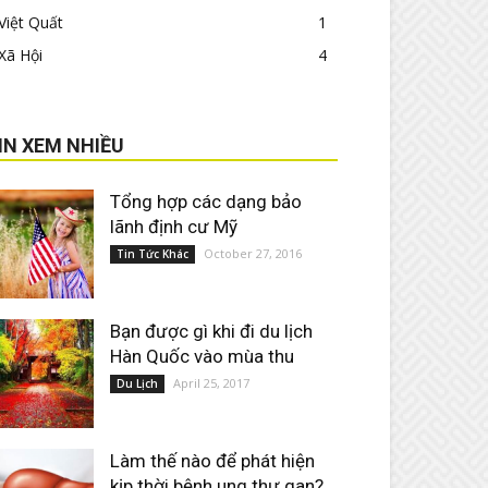
Việt Quất
1
Xã Hội
4
IN XEM NHIỀU
Tổng hợp các dạng bảo
lãnh định cư Mỹ
October 27, 2016
Tin Tức Khác
Bạn được gì khi đi du lịch
Hàn Quốc vào mùa thu
April 25, 2017
Du Lịch
Làm thế nào để phát hiện
kịp thời bệnh ung thư gan?