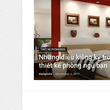
THIẾT KẾ PHÒNG NGỦ
Những điều kiêng kỵ tro
thiết kế phòng ngủ bạn 
dailyinfo
-
December 2, 2017