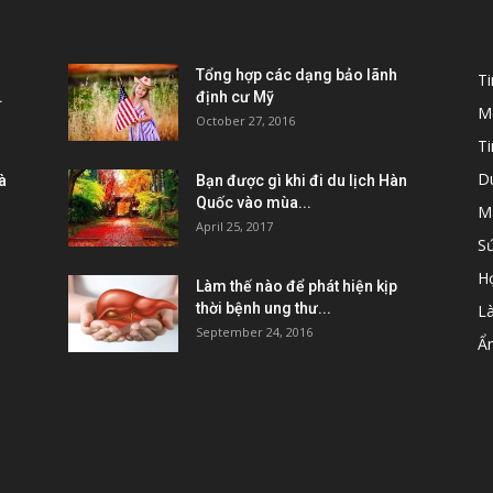
POPULAR POSTS
P
Tổng hợp các dạng bảo lãnh
T
.
định cư Mỹ
M
October 27, 2016
Ti
D
à
Bạn được gì khi đi du lịch Hàn
Quốc vào mùa...
M
April 25, 2017
S
H
Làm thế nào để phát hiện kịp
thời bệnh ung thư...
L
September 24, 2016
Ẩ