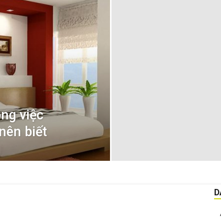
ng việc
nên biết
D