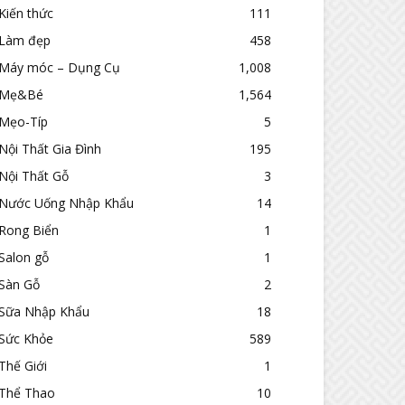
Kiến thức
111
Làm đẹp
458
Máy móc – Dụng Cụ
1,008
Mẹ&Bé
1,564
Mẹo-Típ
5
Nội Thất Gia Đình
195
Nội Thất Gỗ
3
Nước Uống Nhập Khẩu
14
Rong Biển
1
Salon gỗ
1
Sàn Gỗ
2
Sữa Nhập Khẩu
18
Sức Khỏe
589
Thế Giới
1
Thể Thao
10