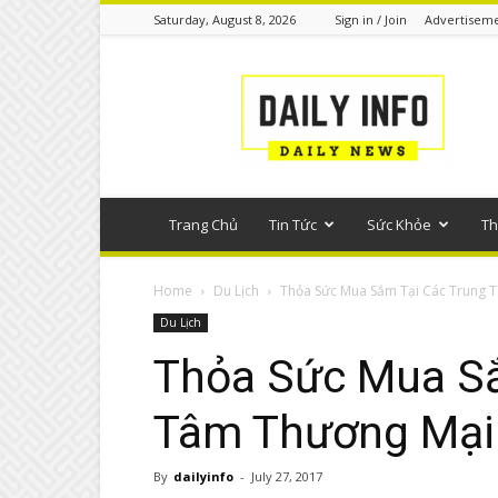
Saturday, August 8, 2026
Sign in / Join
Advertisem
Tin
tức
phổ
thông
Trang Chủ
Tin Tức
Sức Khỏe
Th
Home
Du Lịch
Thỏa Sức Mua Sắm Tại Các Trung T
Du Lịch
Thỏa Sức Mua Sắ
Tâm Thương Mại
By
dailyinfo
-
July 27, 2017