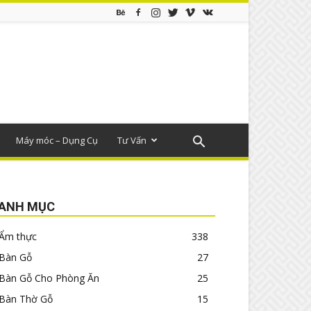
Máy móc – Dụng Cụ
Tư Vấn
ANH MỤC
Ẩm thực
338
Bàn Gỗ
27
Bàn Gỗ Cho Phòng Ăn
25
Bàn Thờ Gỗ
15