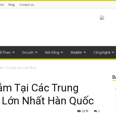
ent
Blog
Contact us
ể Thao
Du Lịch
Đời Sống
Mẹ&Bé
Công Nghệ
âm Thương Mại Lớn Nhất...
D
m Tại Các Trung
 Lớn Nhất Hàn Quốc
2379
0