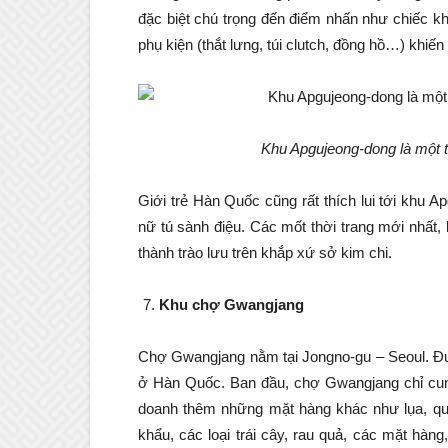
đặc biệt chú trọng đến điểm nhấn như chiếc k
phụ kiện (thắt lưng, túi clutch, đồng hồ…) khiế
Khu Apgujeong-dong là một 
Giới trẻ Hàn Quốc cũng rất thích lui tới khu 
nữ tú sành điệu. Các mốt thời trang mới nhất, k
thành trào lưu trên khắp xứ sở kim chi.
Khu chợ Gwangjang
Chợ Gwangjang nằm tại Jongno-gu – Seoul. Đư
ở Hàn Quốc. Ban đầu, chợ Gwangjang chỉ cun
doanh thêm những mặt hàng khác như lụa, qu
khẩu, các loại trái cây, rau quả, các mặt hàng