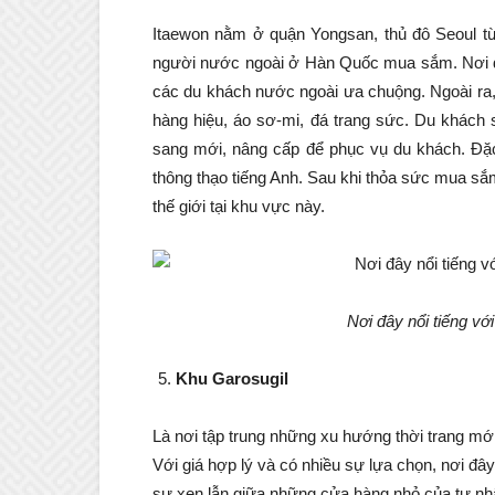
Itaewon nằm ở quận Yongsan, thủ đô Seoul từ
người nước ngoài ở Hàn Quốc mua sắm. Nơi đâ
các du khách nước ngoài ưa chuộng. Ngoài ra, 
hàng hiệu, áo sơ-mi, đá trang sức. Du khách
sang mới, nâng cấp để phục vụ du khách. Đặc
thông thạo tiếng Anh. Sau khi thỏa sức mua s
thế giới tại khu vực này.
Nơi đây nổi tiếng v
Khu Garosugil
Là nơi tập trung những xu hướng thời trang mới 
Với giá hợp lý và có nhiều sự lựa chọn, nơi đâ
sự xen lẫn giữa những cửa hàng nhỏ của tư nh