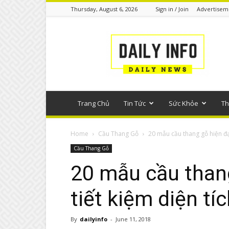
Thursday, August 6, 2026
Sign in / Join
Advertisem
Tin
tức
phổ
thông
Trang Chủ
Tin Tức
Sức Khỏe
Th
Home
Cầu Thang Gỗ
20 mẫu cầu thang gỗ hiện đại 
Cầu Thang Gỗ
20 mẫu cầu thang
tiết kiệm diện tíc
By
dailyinfo
-
June 11, 2018