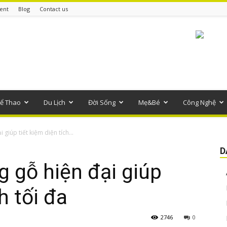
ent
Blog
Contact us
ể Thao
Du Lịch
Đời Sống
Mẹ&Bé
Công Nghệ
giúp tiết kiệm diện tích...
D
 gỗ hiện đại giúp
h tối đa
2746
0