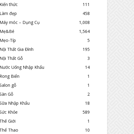
Kiến thức
111
Làm đẹp
458
Máy móc – Dụng Cụ
1,008
Mẹ&Bé
1,564
Mẹo-Típ
5
Nội Thất Gia Đình
195
Nội Thất Gỗ
3
Nước Uống Nhập Khẩu
14
Rong Biển
1
Salon gỗ
1
Sàn Gỗ
2
Sữa Nhập Khẩu
18
Sức Khỏe
589
Thế Giới
1
Thể Thao
10