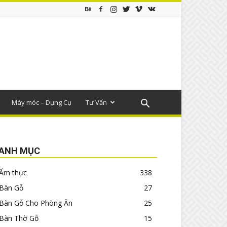
Máy móc – Dụng Cụ
Tư Vấn
ANH MỤC
Ẩm thực
338
Bàn Gỗ
27
Bàn Gỗ Cho Phòng Ăn
25
Bàn Thờ Gỗ
15