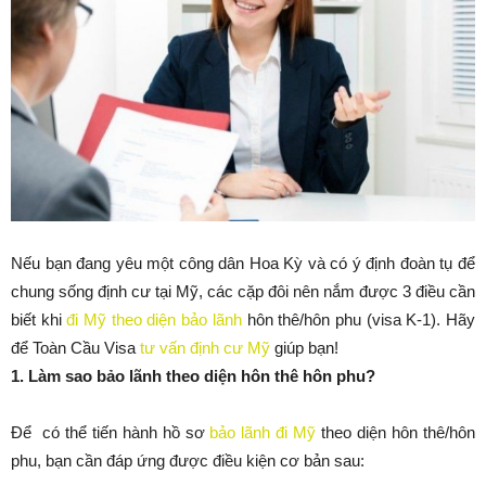
Nếu bạn đang yêu một công dân Hoa Kỳ và có ý định đoàn tụ để
chung sống định cư tại Mỹ, các cặp đôi nên nắm được 3 điều cần
biết khi
đi Mỹ theo diện bảo lãnh
hôn thê/hôn phu (visa K-1). Hãy
để Toàn Cầu Visa
tư vấn định cư Mỹ
giúp bạn!
1. Làm sao bảo lãnh theo diện hôn thê hôn phu?
Để có thể tiến hành hồ sơ
bảo lãnh đi Mỹ
theo diện hôn thê/hôn
phu, bạn cần đáp ứng được điều kiện cơ bản sau: