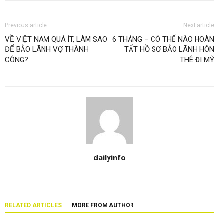
Previous article
Next article
VỀ VIỆT NAM QUÁ ÍT, LÀM SAO
6 THÁNG – CÓ THỂ NÀO HOÀN
ĐỂ BẢO LÃNH VỢ THÀNH
TẤT HỒ SƠ BẢO LÃNH HÔN
CÔNG?
THÊ ĐI MỸ
dailyinfo
RELATED ARTICLES
MORE FROM AUTHOR