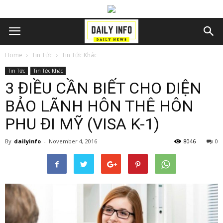
Home
Tin Tức
Tin Tức Khác
Tin Tức
Tin Tức Khác
3 ĐIỀU CẦN BIẾT CHO DIỆN
BẢO LÃNH HÔN THÊ HÔN
PHU ĐI MỸ (VISA K-1)
By
dailyinfo
-
November 4, 2016
8046
0