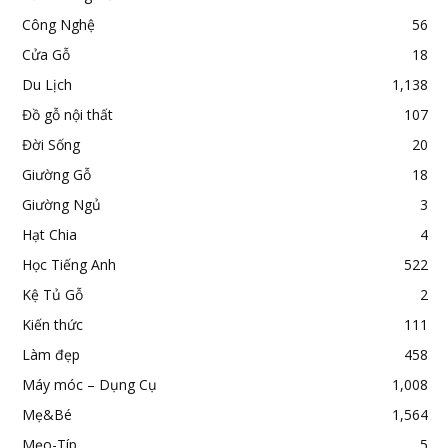
Công Nghệ
56
Cửa Gỗ
18
Du Lịch
1,138
Đồ gỗ nội thất
107
Đời Sống
20
Giường Gỗ
18
Giường Ngủ
3
Hạt Chia
4
Học Tiếng Anh
522
Kệ Tủ Gỗ
2
Kiến thức
111
Làm đẹp
458
Máy móc – Dụng Cụ
1,008
Mẹ&Bé
1,564
Mẹo-Típ
5