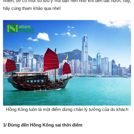
nhiên, sẽ có một số lưu ý mà bạn nên nhớ khi đến đất nước này,
hãy cùng tham khảo qua nhé!
Hồng Kông luôn là một điểm dừng chân lý tưởng của du khách
1/ Đừng đến Hồng Kông sai thời điểm