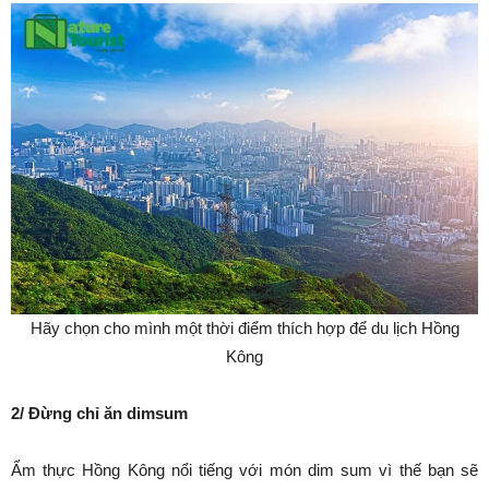
Hãy chọn cho mình một thời điểm thích hợp để du lịch Hồng
Kông
2/ Đừng chỉ ăn dimsum
Ẩm thực Hồng Kông nổi tiếng với món dim sum vì thế bạn sẽ