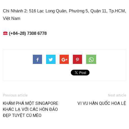
Chi Nhánh 2: 516 Lạc Long Quân, Phường 5, Quận 11, Tp.HCM,
Việt Nam
(+84–28) 7308 6778
Previous article
Next article
KHÁM PHÁ MỘT SINGAPORE
VI VU HÀN QUỐC HOA LỆ
KHÁC LẠ VỚI CÁC HÒN ĐẢO
ĐẸP TUYỆT CÚ MÈO