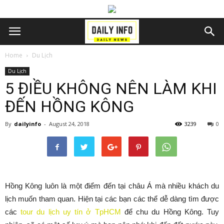
Home
Du Lịch
Du Lịch
5 ĐIỀU KHÔNG NÊN LÀM KHI
ĐẾN HỒNG KÔNG
By
dailyinfo
-
August 24, 2018
3239
0
Hồng Kông luôn là một điểm đến tại châu Á mà nhiều khách du
lịch muốn tham quan. Hiện tại các bạn các thể dễ dàng tìm được
các
tour du lịch uy tín ở TpHCM
để chu du Hồng Kông. Tuy