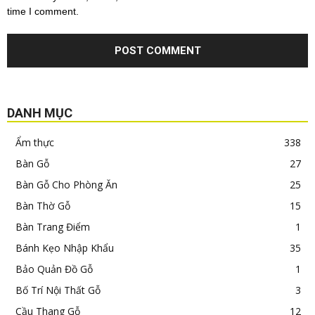
time I comment.
DANH MỤC
Ẩm thực
338
Bàn Gỗ
27
Bàn Gỗ Cho Phòng Ăn
25
Bàn Thờ Gỗ
15
Bàn Trang Điểm
1
Bánh Kẹo Nhập Khẩu
35
Bảo Quản Đồ Gỗ
1
Bố Trí Nội Thất Gỗ
3
Cầu Thang Gỗ
12