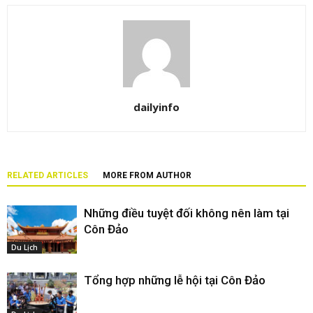
dailyinfo
RELATED ARTICLES
MORE FROM AUTHOR
Những điều tuyệt đối không nên làm tại
Côn Đảo
Du Lịch
Tổng hợp những lễ hội tại Côn Đảo