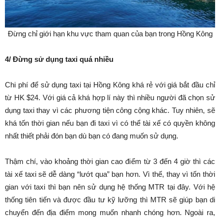
Đừng chỉ giới hạn khu vực tham quan của bạn trong Hồng Kông
4/ Đừng sử dụng taxi quá nhiều
Chi phí để sử dụng taxi tại Hồng Kông khá rẻ với giá bắt đầu chỉ
từ HK $24. Với giá cả khá hợp lí này thì nhiều người đã chọn sử
dụng taxi thay vì các phương tiện công cộng khác. Tuy nhiên, sẽ
khá tốn thời gian nếu bạn đi taxi vì có thể tài xế có quyền không
nhất thiết phải đón bạn dù bạn có đang muốn sử dụng.
Thậm chí, vào khoảng thời gian cao điểm từ 3 đến 4 giờ thì các
tài xế taxi sẽ dễ dàng “lướt qua” bạn hơn. Vì thế, thay vì tốn thời
gian với taxi thì bạn nên sử dụng hệ thống MTR tại đây. Với hệ
thống tiên tiến và được đầu tư kỹ lưỡng thì MTR sẽ giúp bạn di
chuyển đến địa điểm mong muốn nhanh chóng hơn. Ngoài ra,