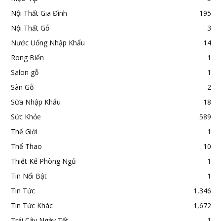
Nội Thất Gia Đình
195
Nội Thất Gỗ
3
Nước Uống Nhập Khẩu
14
Rong Biển
1
Salon gỗ
1
Sàn Gỗ
2
Sữa Nhập Khẩu
18
Sức Khỏe
589
Thế Giới
1
Thể Thao
10
Thiết Kế Phòng Ngủ
1
Tin Nổi Bật
1
Tin Tức
1,346
Tin Tức Khác
1,672
Trái Cây Ngày Tết
1