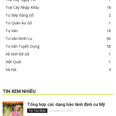
Trái Cây Nhập Khẩu
18
Tủ Bếp Bằng Gỗ
2
Tủ Quần Áo Gỗ
1
Tư Vấn
18
Tư Vấn Định Cư
66
Tư Vấn Tuyển Dụng
58
Vệ Sinh Đồ Gỗ
1
Việt Quất
1
Xã Hội
4
TIN XEM NHIỀU
Tổng hợp các dạng bảo lãnh định cư Mỹ
October 27, 2016
Tin Tức Khác