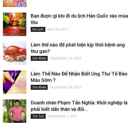
Bạn được gì khi đi du lịch Hàn Quốc vào mùa
thu
April 25, 2017
Du Lịch
Làm thế nào để phát hiện kịp thời bệnh ung
thư gan?
September 24, 2016
Sức Khỏe
Làm Thế Nào Để Nhận Biết Ung Thư Tế Bào
Máu Sớm ?
September 24, 2016
Sức Khỏe
Doanh nhân Phạm Tấn Nghĩa: Khởi nghiệp là
phải biết dấn thân và đối...
September 1, 2017
Tin Tức