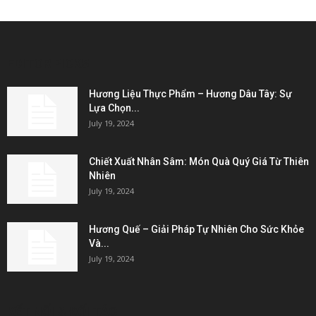
EDITOR PICKS
Hương Liệu Thực Phẩm – Hương Dâu Tây: Sự
Lựa Chọn...
July 19, 2024
Chiết Xuất Nhân Sâm: Món Quà Quý Giá Từ Thiên
Nhiên
July 19, 2024
Hương Quế – Giải Pháp Tự Nhiên Cho Sức Khỏe
Và...
July 19, 2024
KẾT NỐI & ĐỐI TÁC