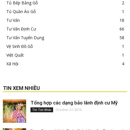
Tủ Bếp Bằng Gỗ
2
Tủ Quần Áo Gỗ
1
Tư Vấn
18
Tư Vấn Định Cư
66
Tư Vấn Tuyển Dụng
58
Vệ Sinh Đồ Gỗ
1
Việt Quất
1
Xã Hội
4
TIN XEM NHIỀU
Tổng hợp các dạng bảo lãnh định cư Mỹ
October 27, 2016
Tin Tức Khác