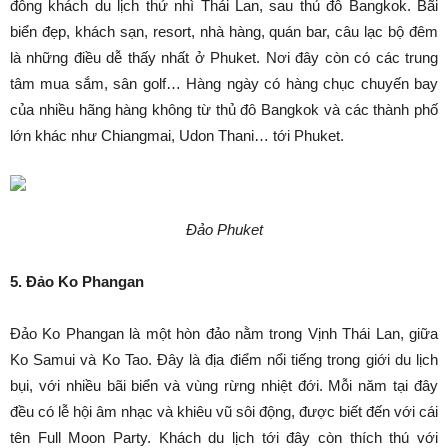
đông khách du lịch thứ nhì Thái Lan, sau thủ đô Bangkok. Bãi
biển đẹp, khách sạn, resort, nhà hàng, quán bar, câu lạc bộ đêm
là những điều dễ thấy nhất ở Phuket. Nơi đây còn có các trung
tâm mua sắm, sân golf… Hàng ngày có hàng chục chuyến bay
của nhiều hãng hàng không từ thủ đô Bangkok và các thành phố
lớn khác như Chiangmai, Udon Thani… tới Phuket.
Đảo Phuket
5. Đảo Ko Phangan
Đảo Ko Phangan là một hòn đảo nằm trong Vịnh Thái Lan, giữa
Ko Samui và Ko Tao. Đây là địa điểm nổi tiếng trong giới du lịch
bụi, với nhiều bãi biển và vùng rừng nhiệt đới. Mỗi năm tại đây
đều có lễ hội âm nhạc và khiêu vũ sôi động, được biết đến với cái
tên Full Moon Party. Khách du lịch tới đây còn thích thú với