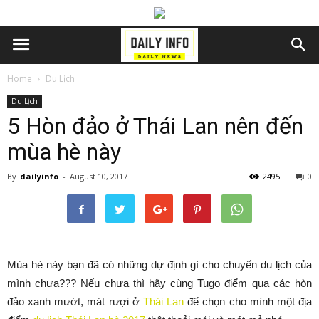
Home
Du Lịch
Du Lịch
5 Hòn đảo ở Thái Lan nên đến
mùa hè này
By
dailyinfo
-
August 10, 2017
2495
0
Mùa hè này bạn đã có những dự định gì cho chuyến du lịch của
mình chưa??? Nếu chưa thì hãy cùng Tugo điểm qua các hòn
đảo xanh mướt, mát rượi ở
Thái Lan
để chọn cho mình một địa