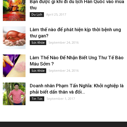
Bạn được gì khi đi du lịch Hàn Quốc vào mùa
thu
April 25, 2017
Du Lịch
Làm thế nào để phát hiện kịp thời bệnh ung
thư gan?
September 24, 2016
Sức Khỏe
Làm Thế Nào Để Nhận Biết Ung Thư Tế Bào
Máu Sớm ?
September 24, 2016
Sức Khỏe
Doanh nhân Phạm Tấn Nghĩa: Khởi nghiệp là
phải biết dấn thân và đối...
September 1, 2017
Tin Tức