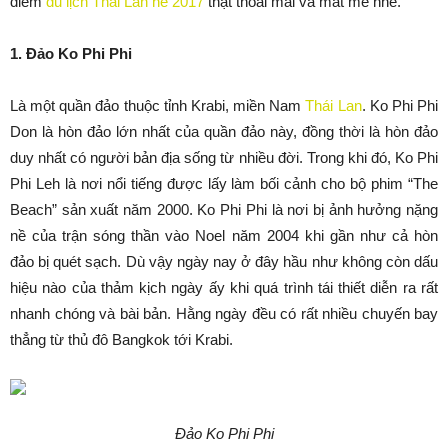
điểm
du lịch Thái Lan hè 2017
thật thoải mái và mát mẻ nhé.
1. Đảo Ko Phi Phi
Là một quần đảo thuộc tỉnh Krabi, miền Nam
Thái Lan
. Ko Phi Phi
Don là hòn đảo lớn nhất của quần đảo này, đồng thời là hòn đảo
duy nhất có người bản địa sống từ nhiều đời. Trong khi đó, Ko Phi
Phi Leh là nơi nổi tiếng được lấy làm bối cảnh cho bộ phim “The
Beach” sản xuất năm 2000. Ko Phi Phi là nơi bị ảnh hưởng nặng
nề của trận sóng thần vào Noel năm 2004 khi gần như cả hòn
đảo bị quét sạch. Dù vậy ngày nay ở đây hầu như không còn dấu
hiệu nào của thảm kịch ngày ấy khi quá trình tái thiết diễn ra rất
nhanh chóng và bài bản. Hằng ngày đều có rất nhiều chuyến bay
thẳng từ thủ đô Bangkok tới Krabi.
Đảo Ko Phi Phi