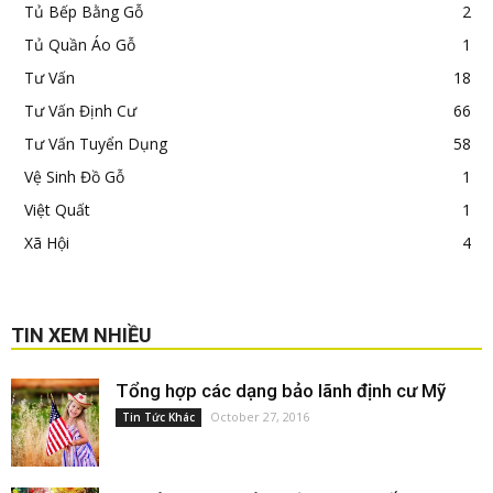
Tủ Bếp Bằng Gỗ
2
Tủ Quần Áo Gỗ
1
Tư Vấn
18
Tư Vấn Định Cư
66
Tư Vấn Tuyển Dụng
58
Vệ Sinh Đồ Gỗ
1
Việt Quất
1
Xã Hội
4
TIN XEM NHIỀU
Tổng hợp các dạng bảo lãnh định cư Mỹ
October 27, 2016
Tin Tức Khác