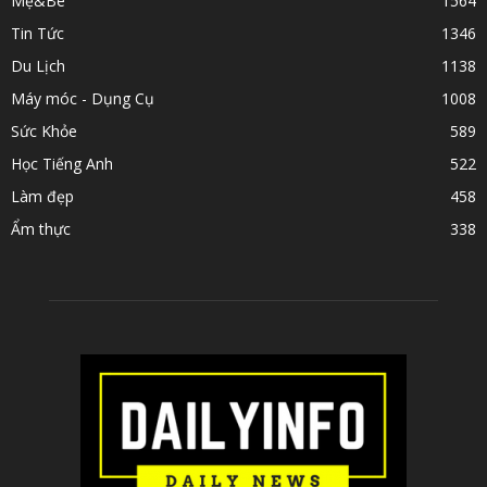
Mẹ&Bé
1564
Tin Tức
1346
Du Lịch
1138
Máy móc - Dụng Cụ
1008
Sức Khỏe
589
Học Tiếng Anh
522
Làm đẹp
458
Ẩm thực
338