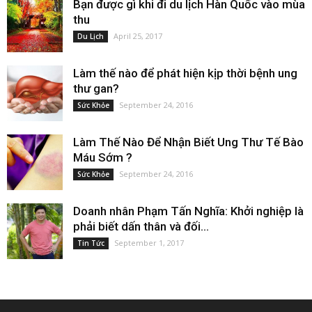
Bạn được gì khi đi du lịch Hàn Quốc vào mùa
thu
April 25, 2017
Du Lịch
Làm thế nào để phát hiện kịp thời bệnh ung
thư gan?
September 24, 2016
Sức Khỏe
Làm Thế Nào Để Nhận Biết Ung Thư Tế Bào
Máu Sớm ?
September 24, 2016
Sức Khỏe
Doanh nhân Phạm Tấn Nghĩa: Khởi nghiệp là
phải biết dấn thân và đối...
September 1, 2017
Tin Tức