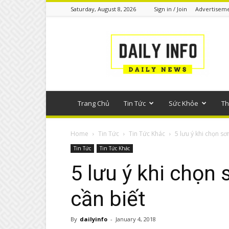
Saturday, August 8, 2026
Sign in / Join
Advertisem
Tin
tức
phổ
thông
Trang Chủ
Tin Tức
Sức Khỏe
Th
Home
Tin Tức
Tin Tức Khác
5 lưu ý khi chọn s
Tin Tức
Tin Tức Khác
5 lưu ý khi chọn
cần biết
By
dailyinfo
-
January 4, 2018