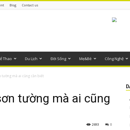
ent
Blog
Contact us
ể Thao
Du Lịch
Đời Sống
Mẹ&Bé
Công Nghệ
ơn tường mà ai cũng cần biết
D
 sơn tường mà ai cũng
2693
0