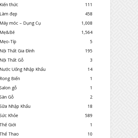
Kiến thức
111
Làm đẹp
458
Máy móc – Dụng Cụ
1,008
Mẹ&Bé
1,564
Mẹo-Típ
5
Nội Thất Gia Đình
195
Nội Thất Gỗ
3
Nước Uống Nhập Khẩu
14
Rong Biển
1
Salon gỗ
1
Sàn Gỗ
2
Sữa Nhập Khẩu
18
Sức Khỏe
589
Thế Giới
1
Thể Thao
10