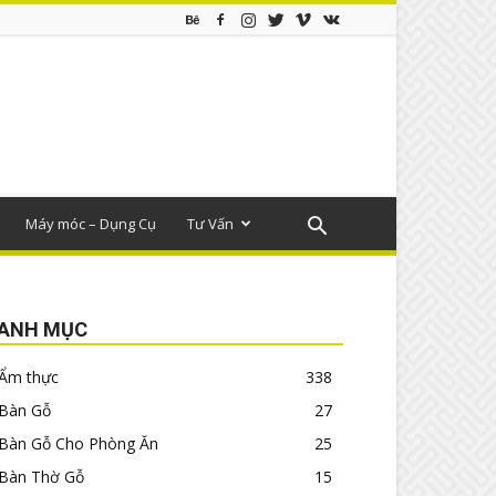
Máy móc – Dụng Cụ
Tư Vấn
ANH MỤC
Ẩm thực
338
Bàn Gỗ
27
Bàn Gỗ Cho Phòng Ăn
25
Bàn Thờ Gỗ
15