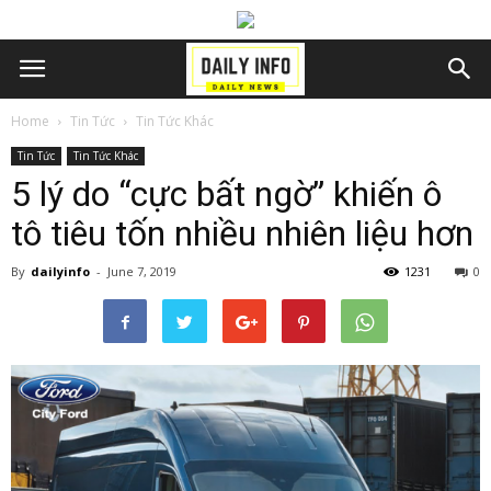
Home
Tin Tức
Tin Tức Khác
Tin Tức
Tin Tức Khác
5 lý do “cực bất ngờ” khiến ô
tô tiêu tốn nhiều nhiên liệu hơn
By
dailyinfo
-
June 7, 2019
1231
0