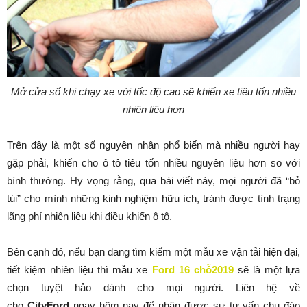
Mở cửa sổ khi chạy xe với tốc độ cao sẽ khiến xe tiêu tốn nhiều
nhiên liệu hơn
Trên đây là một số nguyên nhân phổ biến mà nhiều người hay
gặp phải, khiến cho ô tô tiêu tốn nhiều nguyên liệu hơn so với
bình thường. Hy vọng rằng, qua bài viết này, mọi người đã “bỏ
túi” cho mình những kinh nghiệm hữu ích, tránh được tình trạng
lãng phí nhiên liệu khi điều khiển ô tô.
Bên cạnh đó, nếu bạn đang tìm kiếm một mẫu xe vận tải hiện đại,
tiết kiệm nhiên liệu thì mẫu xe
Ford 16 chỗ
2019
sẽ là một lựa
chọn tuyệt hảo dành cho mọi người. Liên hệ về
cho
CityFord
ngay hôm nay để nhận được sự tư vấn chu đáo