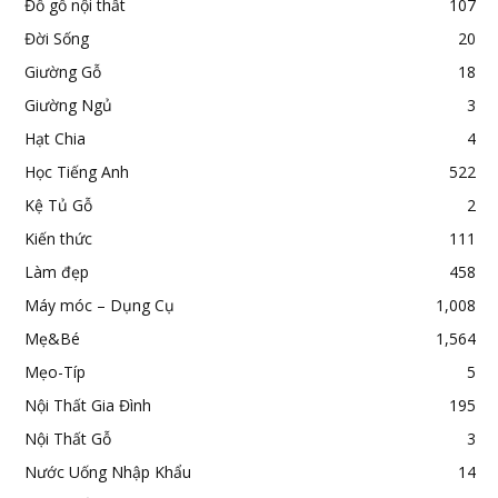
Đồ gỗ nội thất
107
Đời Sống
20
Giường Gỗ
18
Giường Ngủ
3
Hạt Chia
4
Học Tiếng Anh
522
Kệ Tủ Gỗ
2
Kiến thức
111
Làm đẹp
458
Máy móc – Dụng Cụ
1,008
Mẹ&Bé
1,564
Mẹo-Típ
5
Nội Thất Gia Đình
195
Nội Thất Gỗ
3
Nước Uống Nhập Khẩu
14