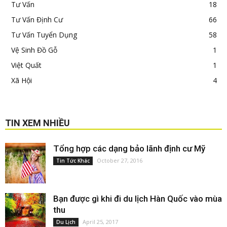
Tư Vấn
18
Tư Vấn Định Cư
66
Tư Vấn Tuyển Dụng
58
Vệ Sinh Đồ Gỗ
1
Việt Quất
1
Xã Hội
4
TIN XEM NHIỀU
Tổng hợp các dạng bảo lãnh định cư Mỹ
October 27, 2016
Tin Tức Khác
Bạn được gì khi đi du lịch Hàn Quốc vào mùa
thu
April 25, 2017
Du Lịch