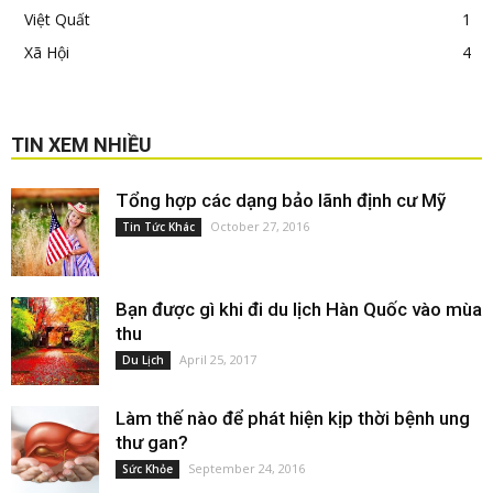
Việt Quất
1
Xã Hội
4
TIN XEM NHIỀU
Tổng hợp các dạng bảo lãnh định cư Mỹ
October 27, 2016
Tin Tức Khác
Bạn được gì khi đi du lịch Hàn Quốc vào mùa
thu
April 25, 2017
Du Lịch
Làm thế nào để phát hiện kịp thời bệnh ung
thư gan?
September 24, 2016
Sức Khỏe