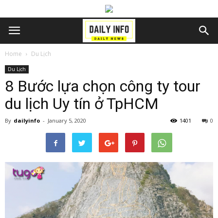
Home
Du Lịch
Du Lịch
8 Bước lựa chọn công ty tour
du lịch Uy tín ở TpHCM
By
dailyinfo
-
January 5, 2020
1401
0