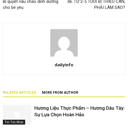
Bí quyết nấu cháo dinh dưỡng
BÉ TỪ 2-5 TUỔI BỊ THIẾU CÂN,
cho bé yêu
PHẢI LÀM SAO?
dailyinfo
RELATED ARTICLES
MORE FROM AUTHOR
Hương Liệu Thực Phẩm – Hương Dâu Tây:
Sự Lựa Chọn Hoàn Hảo
Tin Tức Khác