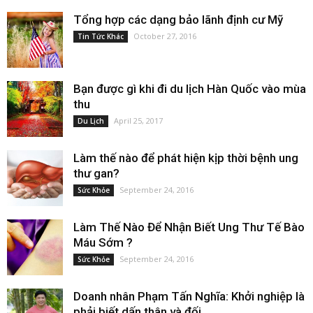
Tổng hợp các dạng bảo lãnh định cư Mỹ
October 27, 2016
Tin Tức Khác
Bạn được gì khi đi du lịch Hàn Quốc vào mùa
thu
April 25, 2017
Du Lịch
Làm thế nào để phát hiện kịp thời bệnh ung
thư gan?
September 24, 2016
Sức Khỏe
Làm Thế Nào Để Nhận Biết Ung Thư Tế Bào
Máu Sớm ?
September 24, 2016
Sức Khỏe
Doanh nhân Phạm Tấn Nghĩa: Khởi nghiệp là
phải biết dấn thân và đối...