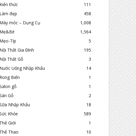
Kiến thức
111
Làm đẹp
458
Máy móc – Dụng Cụ
1,008
Mẹ&Bé
1,564
Mẹo-Típ
5
Nội Thất Gia Đình
195
Nội Thất Gỗ
3
Nước Uống Nhập Khẩu
14
Rong Biển
1
Salon gỗ
1
Sàn Gỗ
2
Sữa Nhập Khẩu
18
Sức Khỏe
589
Thế Giới
1
Thể Thao
10