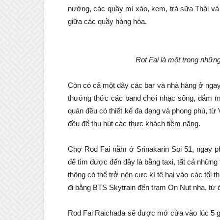
nướng, các quầy mì xào, kem, trà sữa Thái và c
giữa các quầy hàng hóa.
Rot Fai là một trong nhữ
Còn có cả một dãy các bar và nhà hàng ở ngay
thưởng thức các band chơi nhạc sống, đắm m
quán đều có thiết kế đa dạng và phong phú, từ
đều để thu hút các thực khách tiềm năng.
Chợ Rod Fai nằm ở Srinakarin Soi 51, ngay p
để tìm được đến đây là bằng taxi, tất cả những 
thông có thể trở nên cực kì tệ hại vào các tối
đi bằng BTS Skytrain đến trạm On Nut nha, từ đó
Rod Fai Raichada sẽ được mở cửa vào lúc 5 giờ