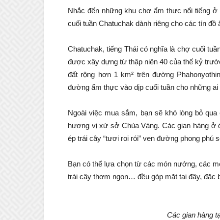
Nhắc đến những khu chợ ẩm thực nổi tiếng ở T
cuối tuần Chatuchak dành riêng cho các tín đồ
Chatuchak, tiếng Thái có nghĩa là chợ cuối tuầ
được xây dựng từ thập niên 40 của thế kỷ trước
đất rộng hơn 1 km² trên đường Phahonyothin
đường ẩm thực vào dịp cuối tuần cho những ai 
Ngoài việc mua sắm, bạn sẽ khó lòng bỏ qua
hương vị xứ sở Chùa Vàng. Các gian hàng ở 
ép trái cây “tươi roi rói” ven đường phong phú 
Bạn có thể lựa chọn từ các món nướng, các m
trái cây thơm ngon… đều góp mặt tại đây, đặc 
Các gian hàng tạ