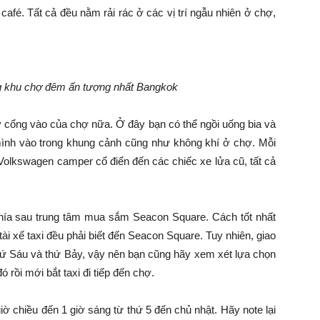
afé. Tất cả đều nằm rải rác ở các vị trí ngẫu nhiên ở chợ,
ng khu chợ đêm ấn tượng nhất Bangkok
 cổng vào của chợ nữa. Ở đây bạn có thể ngồi uống bia và
ình vào trong khung cảnh cũng như không khí ở chợ. Mỗi
 Volkswagen camper cổ điển đến các chiếc xe lửa cũ, tất cả
hía sau trung tâm mua sắm Seacon Square. Cách tốt nhất
tài xế taxi đều phải biết đến Seacon Square. Tuy nhiên, giao
 thứ Sáu và thứ Bảy, vậy nên bạn cũng hãy xem xét lựa chọn
 rồi mới bắt taxi đi tiếp đến chợ.
 chiều đến 1 giờ sáng từ thứ 5 đến chủ nhật. Hãy note lại