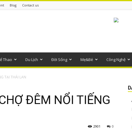
ent
Blog
Contact us
ể Thao
Du Lịch
Đời Sống
Mẹ&Bé
Công Nghệ
G TẠI THÁI LAN
D
CHỢ ĐÊM NỔI TIẾNG
2901
0