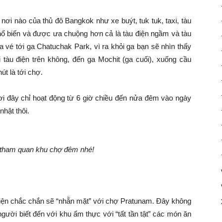
nơi nào của thủ đô Bangkok như xe buýt, tuk tuk, taxi, tàu
phổ biến và được ưa chuộng hơn cả là tàu điện ngầm và tàu
a vé tới ga Chatuchak Park, vì ra khỏi ga bạn sẽ nhìn thấy
tàu điện trên không, đến ga Mochit (ga cuối), xuống cầu
út là tới chợ.
ơi đây chỉ hoạt động từ 6 giờ chiều đến nửa đêm vào ngày
hật thôi.
 tham quan khu chợ đêm nhé!
kiện chắc chắn sẽ “nhẵn mặt” với chợ Pratunam. Đây không
người biết đến với khu ẩm thực với “tất tần tật” các món ăn