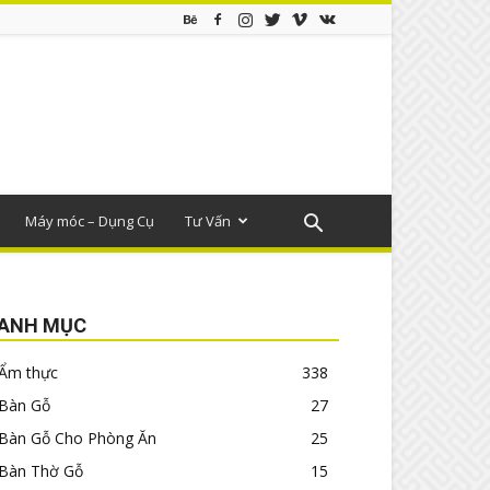
Máy móc – Dụng Cụ
Tư Vấn
ANH MỤC
Ẩm thực
338
Bàn Gỗ
27
Bàn Gỗ Cho Phòng Ăn
25
Bàn Thờ Gỗ
15