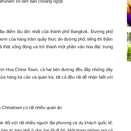
atrunam sẽ làm bạn choáng ngợp
địa điểm lâu đời nhất của thành phố Bangkok. Đường phố
 thơm của hàng trăm quầy thức ăn đường phố, tiếng thì thầm
cả thật sống động và trở thành một phần văn hóa đặc trưng
ười Hoa China Town, cả hai bên đường đều đầy những dãy
ửa hàng há cảo và quán trà, tất cả đều rất dễ nhận biết với
 Chinatown có rất nhiều quán ăn
k đối với rất nhiều người địa phương và du khách quốc tế.
bày trí bàn ghế ở dọc hai lối đi bộ. Một trong những nơi có