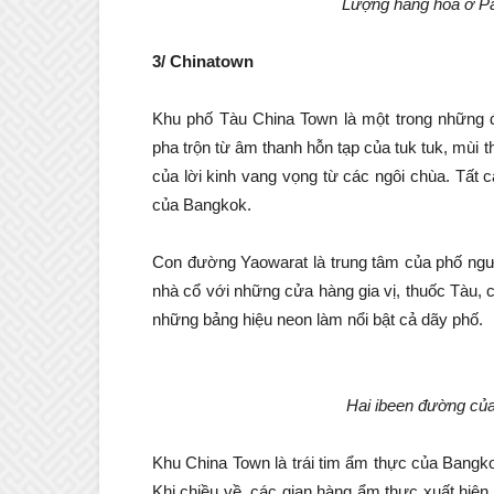
Lượng hàng hóa ở P
3/ Chinatown
Khu phố Tàu China Town là một trong những 
pha trộn từ âm thanh hỗn tạp của tuk tuk, mùi
của lời kinh vang vọng từ các ngôi chùa. Tất 
của Bangkok.
Con đường Yaowarat là trung tâm của phố ng
nhà cổ với những cửa hàng gia vị, thuốc Tàu, c
những bảng hiệu neon làm nổi bật cả dãy phố.
Hai ibeen đường của
Khu China Town là trái tim ẩm thực của Bangko
Khi chiều về, các gian hàng ẩm thực xuất hiện, 