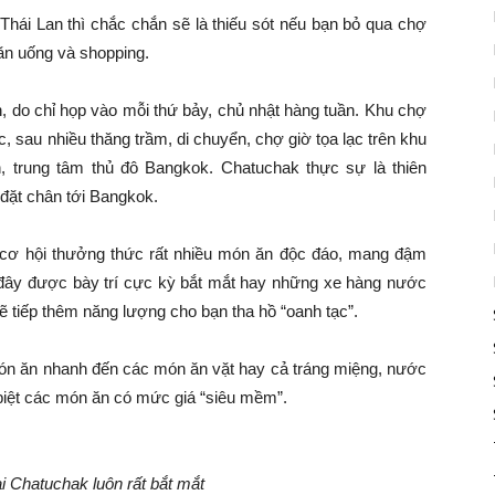
hái Lan thì chắc chắn sẽ là thiếu sót nếu bạn bỏ qua chợ
 ăn uống và shopping.
n, do chỉ họp vào mỗi thứ bảy, chủ nhật hàng tuần. Khu chợ
, sau nhiều thăng trầm, di chuyển, chợ giờ tọa lạc trên khu
, trung tâm thủ đô Bangkok. Chatuchak thực sự là thiên
đặt chân tới Bangkok.
 cơ hội thưởng thức rất nhiều món ăn độc đáo, mang đậm
đây được bày trí cực kỳ bắt mắt hay những xe hàng nước
sẽ tiếp thêm năng lượng cho bạn tha hồ “oanh tạc”.
ón ăn nhanh đến các món ăn vặt hay cả tráng miệng, nước
biệt các món ăn có mức giá “siêu mềm”.
i Chatuchak luôn rất bắt mắt