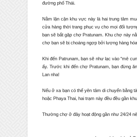
đường phố Thái.
Nằm lận cận khu vực này là hai trung tâm mu
cửa hàng thời trang phục vụ cho mọi đối tượn
bạn sẽ bắt gặp chợ Pratunam. Khu chợ này nằm
chợ bạn sẽ bị choáng ngợp bởi lượng hàng hóa
Khi đến Patrunam, bạn sẽ như lạc vào “mê cung” đ
ấy. Trước khi đến chợ Pratunam, bạn đừng ăn
Lan nha!
Nếu ở xa bạn có thể yên tâm di chuyển bằng tàu
hoặc Phaya Thai, hai trạm này đều đều gần kh
Thường chợ ở đây hoạt động gần như 24/24 nên