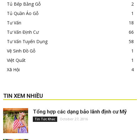
Tủ Bếp Bằng Gỗ
2
Tủ Quần Áo Gỗ
1
Tư Vấn
18
Tư Vấn Định Cư
66
Tư Vấn Tuyển Dụng
58
Vệ Sinh Đồ Gỗ
1
Việt Quất
1
Xã Hội
4
TIN XEM NHIỀU
Tổng hợp các dạng bảo lãnh định cư Mỹ
October 27, 2016
Tin Tức Khác