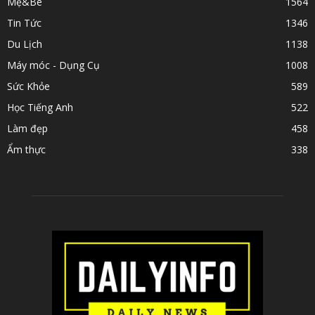
Mẹ&Bé
1564
Tin Tức
1346
Du Lịch
1138
Máy móc - Dụng Cụ
1008
Sức Khỏe
589
Học Tiếng Anh
522
Làm đẹp
458
Ẩm thực
338