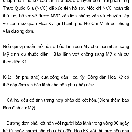
chấp nhận, hồ sơ bảo lãnh sẽ được chuyển đến Trung tâm Thị
Thực Quốc Gia (NVC) để xúc tiến hồ sơ. Một khi NVC hoàn tất
thủ tục, hồ sơ sẽ được NVC xếp lịch phỏng vấn và chuyển tiếp
về Lãnh sự quán Hoa Kỳ tại Thành phố Hồ Chí Minh để phỏng
vấn đương đơn.
Nếu quí vị muốn mở hồ sơ
bảo lãnh qua Mỹ
cho thân nhân sang
Mỹ định cư thuộc diện : Bảo lãnh vợ/ chồng sang Mỹ định cư
theo diện K1
K-1: Hôn phu (thê) của công dân Hoa Kỳ. Công dân Hoa Kỳ có
thể nộp đơn xin bảo lãnh cho hôn phu (thê) nếu:
– Cả hai đều có tình trạng hợp pháp để kết hôn.( Xem thêm
bảo
lãnh định cư Mỹ
)
– Đương đơn phải kết hôn với người bảo lãnh trong vòng 90 ngày
kể từ ngày người hôn phu (thê) đến Hoa Kỳ với thị thực hôn phu