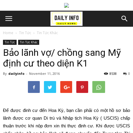
Home
Tin Tức
Tin Tức Khác
Tin Tức
Tin Tức Khác
Bảo lãnh vợ/ chồng sang Mỹ
định cư theo diện K1
By
dailyinfo
-
November 11, 2016
8538
0
Để được đinh cư đến Hoa Kỳ, bạn cần phải có một hồ sơ bảo
lãnh được cơ quan Di trú và Nhập tịch Hoa Kỳ ( USCIS) chấp
thuận trước khi nộp đơn xin thị thực định cư. Khi được USCIS