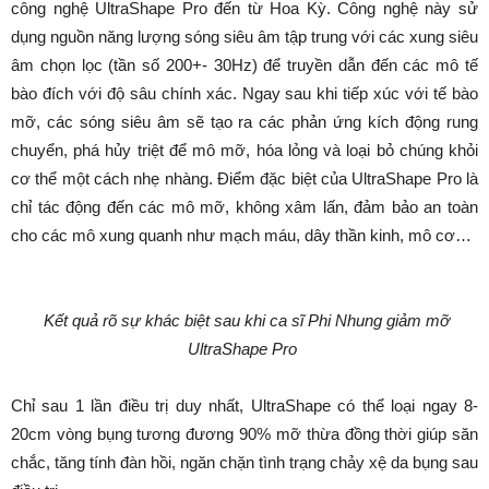
công nghệ UltraShape Pro đến từ Hoa Kỳ. Công nghệ này sử
dụng nguồn năng lượng sóng siêu âm tập trung với các xung siêu
âm chọn lọc (tần số 200+- 30Hz) để truyền dẫn đến các mô tế
bào đích với độ sâu chính xác. Ngay sau khi tiếp xúc với tế bào
mỡ, các sóng siêu âm sẽ tạo ra các phản ứng kích động rung
chuyển, phá hủy triệt để mô mỡ, hóa lỏng và loại bỏ chúng khỏi
cơ thể một cách nhẹ nhàng. Điểm đặc biệt của UltraShape Pro là
chỉ tác động đến các mô mỡ, không xâm lấn, đảm bảo an toàn
cho các mô xung quanh như mạch máu, dây thần kinh, mô cơ…
Kết quả rõ sự khác biệt sau khi ca sĩ Phi Nhung giảm mỡ
UltraShape Pro
Chỉ sau 1 lần điều trị duy nhất, UltraShape có thể loại ngay 8-
20cm vòng bụng tương đương 90% mỡ thừa đồng thời giúp săn
chắc, tăng tính đàn hồi, ngăn chặn tình trạng chảy xệ da bụng sau