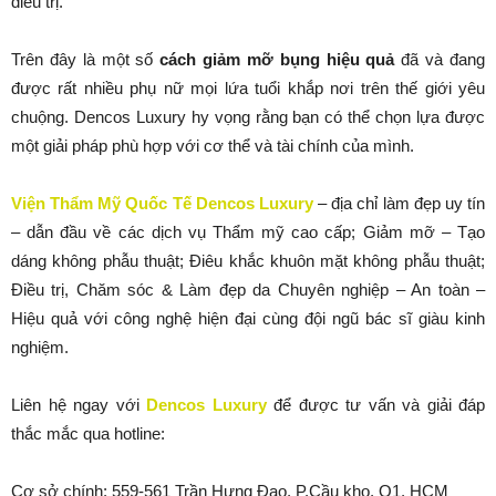
điều trị.
Trên đây là một số
cách giảm mỡ bụng hiệu quả
đã và đang
được rất nhiều phụ nữ mọi lứa tuổi khắp nơi trên thế giới yêu
chuộng. Dencos Luxury hy vọng rằng bạn có thể chọn lựa được
một giải pháp phù hợp với cơ thể và tài chính của mình.
Viện Thẩm Mỹ Quốc Tế Dencos Luxury
– địa chỉ làm đẹp uy tín
– dẫn đầu về các dịch vụ Thẩm mỹ cao cấp; Giảm mỡ – Tạo
dáng không phẫu thuật; Điêu khắc khuôn mặt không phẫu thuật;
Điều trị, Chăm sóc & Làm đẹp da Chuyên nghiệp – An toàn –
Hiệu quả với công nghệ hiện đại cùng đội ngũ bác sĩ giàu kinh
nghiệm.
Liên hệ ngay với
Dencos Luxury
để được tư vấn và giải đáp
thắc mắc qua hotline:
Cơ sở chính: 559-561 Trần Hưng Đạo, P.Cầu kho, Q1, HCM