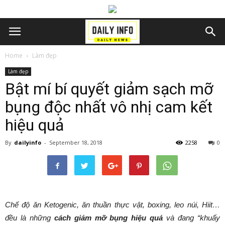
Home
Làm đẹp
Làm đẹp
Bật mí bí quyết giảm sạch mỡ
bụng độc nhất vô nhị cam kết
hiệu quả
By
dailyinfo
-
September 18, 2018
2258
0
Chế độ ăn Ketogenic, ăn thuần thực vật, boxing, leo núi, Hiit…
đều là những
cách giảm mỡ bụng hiệu quả
và đang “khuấy