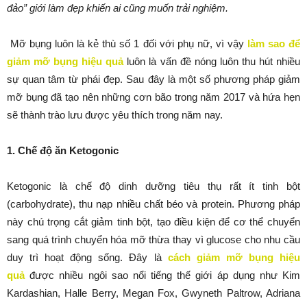
đảo” giới làm đẹp khiến ai cũng muốn trải nghiệm.
Mỡ bụng luôn là kẻ thù số 1 đối với phụ nữ, vì vậy
làm sao để
giảm mỡ bụng hiệu quả
luôn là vấn đề nóng luôn thu hút nhiều
sự quan tâm từ phái đẹp. Sau đây là một số phương pháp giảm
mỡ bụng đã tạo nên những cơn bão trong năm 2017 và hứa hẹn
sẽ thành trào lưu được yêu thích trong năm nay.
1. Chế độ ăn Ketogonic
Ketogonic là chế độ dinh dưỡng tiêu thụ rất ít tinh bột
(carbohydrate), thu nạp nhiều chất béo và protein. Phương pháp
này chú trọng cắt giảm tinh bột, tạo điều kiện để cơ thể chuyển
sang quá trình chuyển hóa mỡ thừa thay vì glucose cho nhu cầu
duy trì hoạt động sống. Đây là
cách giảm mỡ bụng hiệu
quả
được nhiều ngôi sao nổi tiếng thế giới áp dụng như Kim
Kardashian, Halle Berry, Megan Fox, Gwyneth Paltrow, Adriana