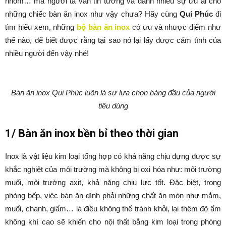
nhôm… mà người ta vẫn tin tưởng và dành nhiều sự ưu ái cho
những chiếc bàn ăn inox như vậy chưa? Hãy cùng
Qui Phúc
đi
tìm hiểu xem, những
bộ bàn ăn inox
có ưu và nhược điểm như
thế nào, để biết được rằng tại sao nó lại lấy được cảm tình của
nhiều người đến vậy nhé!
Bàn ăn inox Qui Phúc luôn là sự lựa chọn hàng đầu của người
tiêu dùng
1/ Bàn ăn inox bền bỉ theo thời gian
Inox là vật liệu kim loại tổng hợp có khả năng chịu đựng được sự
khắc nghiệt của môi trường mà không bị oxi hóa như: môi trường
muối, môi trường axit, khả năng chịu lực tốt. Đặc biệt, trong
phòng bếp, việc bàn ăn dính phải những chất ăn mòn như mắm,
muối, chanh, giấm… là điều không thể tránh khỏi, lại thêm độ ẩm
không khí cao sẽ khiến cho nội thất bằng kim loại trong phòng