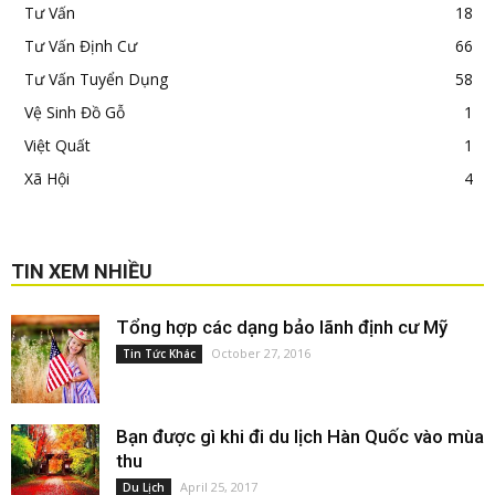
Tư Vấn
18
Tư Vấn Định Cư
66
Tư Vấn Tuyển Dụng
58
Vệ Sinh Đồ Gỗ
1
Việt Quất
1
Xã Hội
4
TIN XEM NHIỀU
Tổng hợp các dạng bảo lãnh định cư Mỹ
October 27, 2016
Tin Tức Khác
Bạn được gì khi đi du lịch Hàn Quốc vào mùa
thu
April 25, 2017
Du Lịch