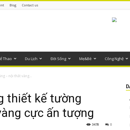
ent
Blog
Contact us
ể Thao
Du Lịch
Đời Sống
Mẹ&Bé
Công Nghệ
ng – nội thất vàng...
D
 thiết kế tường
 vàng cực ấn tượng
3478
0