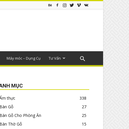
Máy móc – Dụng Cụ
Tư Vấn
ANH MỤC
Ẩm thực
338
Bàn Gỗ
27
Bàn Gỗ Cho Phòng Ăn
25
Bàn Thờ Gỗ
15