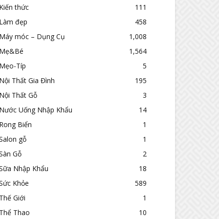
Kiến thức
111
Làm đẹp
458
Máy móc – Dụng Cụ
1,008
Mẹ&Bé
1,564
Mẹo-Típ
5
Nội Thất Gia Đình
195
Nội Thất Gỗ
3
Nước Uống Nhập Khẩu
14
Rong Biển
1
Salon gỗ
1
Sàn Gỗ
2
Sữa Nhập Khẩu
18
Sức Khỏe
589
Thế Giới
1
Thể Thao
10