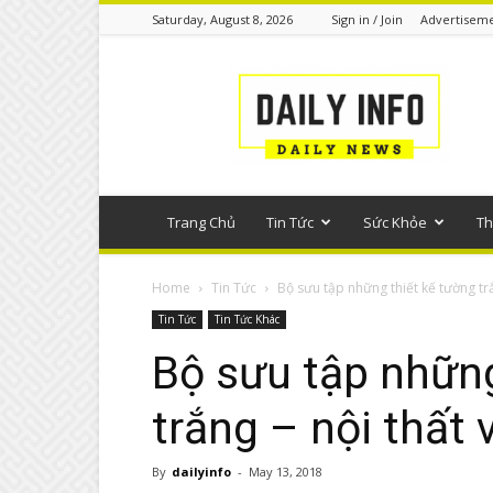
Saturday, August 8, 2026
Sign in / Join
Advertisem
Tin
tức
phổ
thông
Trang Chủ
Tin Tức
Sức Khỏe
Th
Home
Tin Tức
Bộ sưu tập những thiết kế tường trắ
Tin Tức
Tin Tức Khác
Bộ sưu tập những
trắng – nội thất
By
dailyinfo
-
May 13, 2018