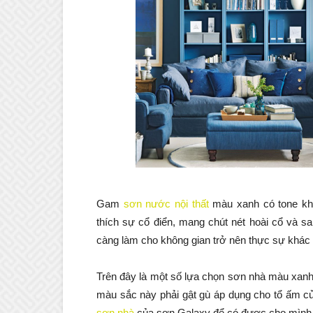
Gam
sơn nước nội thất
màu xanh có tone kh
thích sự cổ điển, mang chút nét hoài cổ và sa
càng làm cho không gian trở nên thực sự khác 
Trên đây là một số lựa chọn sơn nhà màu xanh
màu sắc này phải gật gù áp dụng cho tổ ấm c
sơn nhà
của sơn Galaxy để có được cho mìn