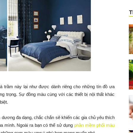
T
á trầm
này lại như được dành riêng cho những tín đồ ưa
ng trọng. Sự đồng màu cùng với các thiết bị nội thất khác
biệt.
 dương đa dạng, chắc chắn sẽ khiến các gia chủ yêu thích
ủa mình. Ngoài ra bạn có thể sử dụng
phần mềm phối màu
h những gam màu ưng ý phù hợp mong muốn nhé.