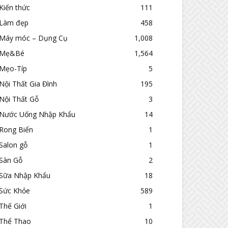
Kiến thức
111
Làm đẹp
458
Máy móc – Dụng Cụ
1,008
Mẹ&Bé
1,564
Mẹo-Típ
5
Nội Thất Gia Đình
195
Nội Thất Gỗ
3
Nước Uống Nhập Khẩu
14
Rong Biển
1
Salon gỗ
1
Sàn Gỗ
2
Sữa Nhập Khẩu
18
Sức Khỏe
589
Thế Giới
1
Thể Thao
10