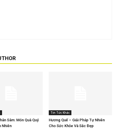
UTHOR
c
Tin Tức Khác
Nhân Sâm: Món Quà Quý
Hương Quế – Giải Pháp Tự Nhiên
n Nhiên
Cho Sức Khỏe Và Sắc Đẹp