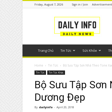
Friday, August 7, 2026
Sign in / Join
Advertisement
Tin
tức
phổ
thông
Trang Chủ
Tin Tức
Sức Khỏe
Th
Home
Tin Tức
Bộ Sưu Tập Sơn Nhà Theo Tone X
Tin Tức
Tin Tức Khác
Bộ Sưu Tập Sơn 
Dương Đẹp
By
dailyinfo
-
April 20, 2018