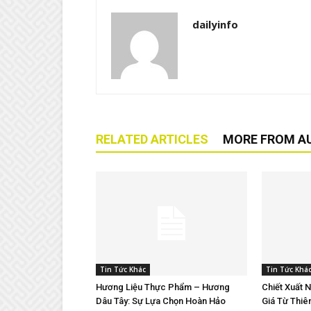
dailyinfo
RELATED ARTICLES
MORE FROM A
Tin Tức Khác
Tin Tức Khá
Hương Liệu Thực Phẩm – Hương
Chiết Xuất 
Dâu Tây: Sự Lựa Chọn Hoàn Hảo
Giá Từ Thiê