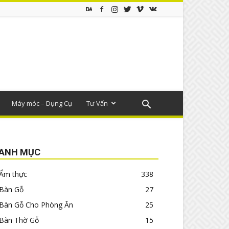
Máy móc – Dụng Cụ
Tư Vấn
ANH MỤC
Ẩm thực
338
Bàn Gỗ
27
Bàn Gỗ Cho Phòng Ăn
25
Bàn Thờ Gỗ
15