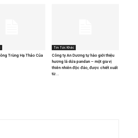
c
Tin Tức Khác
Đông Trùng Hạ Thảo Của
Công ty An Dương tự hào giới thiệu
hương lá dứa pandan – một gia vị
thiên nhiên độc đáo, được chiết xuất
từ...