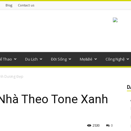
Blog
Contact us
ể Thao
Du Lịch
Đời Sống
Mẹ&Bé
Công Nghệ
anh Dương Đẹp
D
Nhà Theo Tone Xanh
2530
0