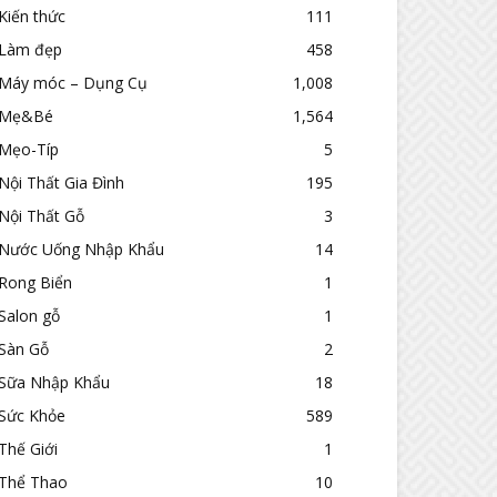
Kiến thức
111
Làm đẹp
458
Máy móc – Dụng Cụ
1,008
Mẹ&Bé
1,564
Mẹo-Típ
5
Nội Thất Gia Đình
195
Nội Thất Gỗ
3
Nước Uống Nhập Khẩu
14
Rong Biển
1
Salon gỗ
1
Sàn Gỗ
2
Sữa Nhập Khẩu
18
Sức Khỏe
589
Thế Giới
1
Thể Thao
10