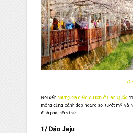
Du
Nói đến
những địa điểm du lịch ở Hàn Quốc
th
mông cùng cảnh đẹp hoang sơ tuyệt mỹ và nh
định phải nếm thử.
1/ Đảo Jeju