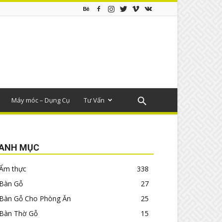
Máy móc – Dụng Cụ
Tư Vấn
ANH MỤC
Ẩm thực
338
Bàn Gỗ
27
Bàn Gỗ Cho Phòng Ăn
25
Bàn Thờ Gỗ
15