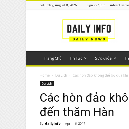
Saturday, August 8, 2026
Sign in / Join
Advertisem
Tin
tức
phổ
thông
Trang Chủ
Tin Tức
Sức Khỏe
Th
Home
Du Lịch
Các hòn đảo không thể bỏ qua khi
Du Lịch
Các hòn đảo khô
đến thăm Hàn
By
dailyinfo
-
April 16, 2017