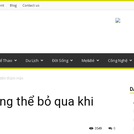
ent
Blog
Contact us
ể Thao
Du Lịch
Đời Sống
Mẹ&Bé
Công Nghệ
 đến thăm Hàn
D
ng thể bỏ qua khi
3549
0