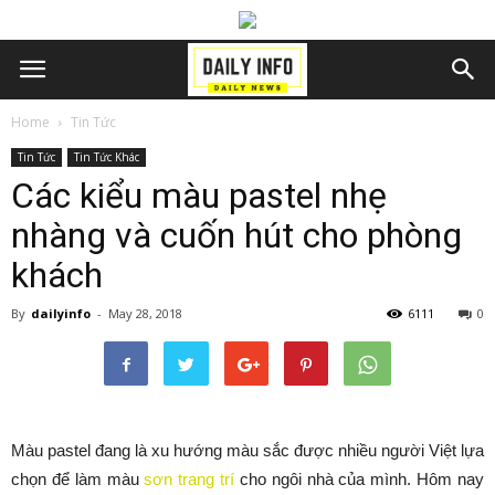
Home
Tin Tức
Tin Tức
Tin Tức Khác
Các kiểu màu pastel nhẹ
nhàng và cuốn hút cho phòng
khách
By
dailyinfo
-
May 28, 2018
6111
0
Màu pastel đang là xu hướng màu sắc được nhiều người Việt lựa
chọn để làm màu
sơn trang trí
cho ngôi nhà của mình. Hôm nay