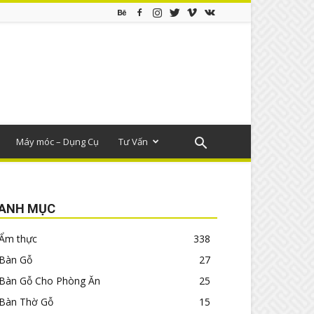
Máy móc – Dụng Cụ
Tư Vấn
ANH MỤC
Ẩm thực
338
Bàn Gỗ
27
Bàn Gỗ Cho Phòng Ăn
25
Bàn Thờ Gỗ
15