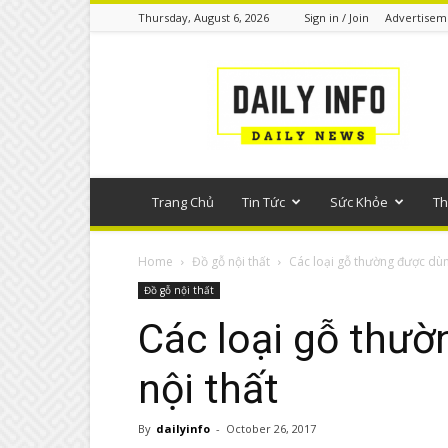
Thursday, August 6, 2026
Sign in / Join
Advertisem
Tin
tức
phổ
thông
Trang Chủ
Tin Tức
Sức Khỏe
Th
Home
Đồ gỗ nội thất
Các loại gỗ thường được dùn
Đồ gỗ nội thất
Các loại gỗ thư
nội thất
By
dailyinfo
-
October 26, 2017