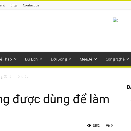
ent
Blog
Contact us
ể Thao
Du Lịch
Đời Sống
Mẹ&Bé
Công Nghệ
g để làm nội thất
D
ờng được dùng để làm
6282
0