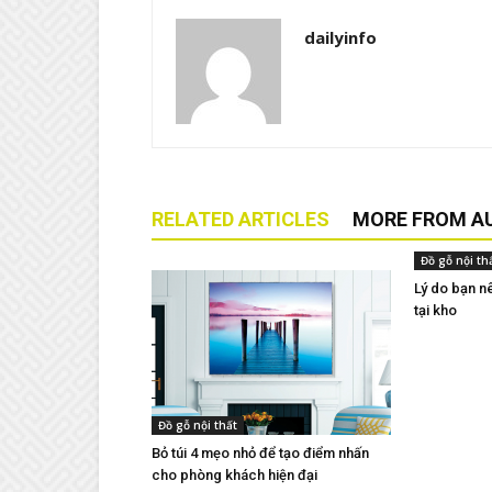
dailyinfo
RELATED ARTICLES
MORE FROM A
Đồ gỗ nội th
Lý do bạn n
tại kho
Đồ gỗ nội thất
Bỏ túi 4 mẹo nhỏ để tạo điểm nhấn
cho phòng khách hiện đại