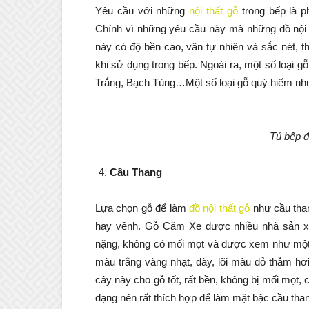
Yêu cầu với những
nội thất gỗ
trong bếp là p
Chính vì những yêu cầu này mà những đồ nội 
này có độ bền cao, vân tự nhiên và sắc nét, 
khi sử dụng trong bếp. Ngoài ra, một số loại
Trắng, Bạch Tùng…Một số loại gỗ quý hiếm n
Tủ bếp đ
Cầu Thang
Lựa chọn gỗ để làm
đồ nội thất gỗ
như cầu thang
hay vênh. Gỗ Căm Xe được nhiều nhà sản x
nặng, không có mối mọt và được xem như một l
màu trắng vàng nhạt, dày, lõi màu đỏ thẫm hơi
cây này cho gỗ tốt, rất bền, không bị mối mọ
dạng nên rất thích hợp để làm mặt bậc cầu than