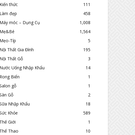
Kiến thức
111
Làm đẹp
458
Máy móc – Dụng Cụ
1,008
Mẹ&Bé
1,564
Mẹo-Típ
5
Nội Thất Gia Đình
195
Nội Thất Gỗ
3
Nước Uống Nhập Khẩu
14
Rong Biển
1
Salon gỗ
1
Sàn Gỗ
2
Sữa Nhập Khẩu
18
Sức Khỏe
589
Thế Giới
1
Thể Thao
10