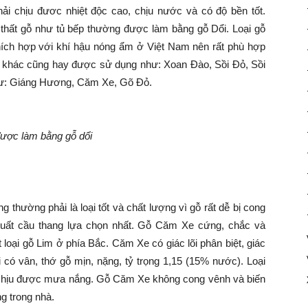
hải chịu đươc nhiệt độc cao, chịu nước và có độ bền tốt.
thất gỗ như tủ bếp thường được làm bằng gỗ Dổi. Loại gỗ
thích hợp với khí hậu nóng ẩm ở Việt Nam nên rất phù hợp
 gỗ khác cũng hay được sử dụng như: Xoan Đào, Sồi Đỏ, Sồi
hư: Giáng Hương, Căm Xe, Gõ Đỏ.
ược làm bằng gỗ dổi
 thường phải là loại tốt và chất lượng vì gỗ rất dễ bị cong
uất cầu thang lựa chọn nhất. Gỗ Căm Xe cứng, chắc và
oại gỗ Lim ở phía Bắc. Căm Xe có giác lõi phân biệt, giác
 có vân, thớ gỗ mịn, nặng, tỷ trọng 1,15 (15% nước). Loại
t, chịu được mưa nắng. Gỗ Căm Xe không cong vênh và biến
g trong nhà.