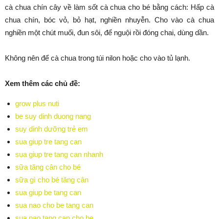
cà chua chín cây về làm sốt cà chua cho bé bằng cách: Hấp cà
chua chín, bóc vỏ, bỏ hạt, nghiền nhuyễn. Cho vào cà chua
nghiền một chút muối, đun sôi, để nguội rồi đóng chai, dùng dần.
Không nên để cà chua trong túi nilon hoặc cho vào tủ lạnh.
Xem thêm các chủ đề:
grow plus nuti
be suy dinh duong nang
suy dinh dưỡng trẻ em
sua giup tre tang can
sua giup tre tang can nhanh
sữa tăng cân cho bé
sữa gì cho bé tăng cân
sua giup be tang can
sua nao cho be tang can
sua nao tang can cho be