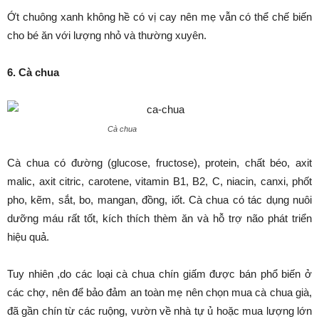
Ớt chuông xanh không hề có vị cay nên mẹ vẫn có thể chế biến
cho bé ăn với lượng nhỏ và thường xuyên.
6. Cà chua
Cà chua
Cà chua có đường (glucose, fructose), protein, chất béo, axit
malic, axit citric, carotene, vitamin B1, B2, C, niacin, canxi, phốt
pho, kẽm, sắt, bo, mangan, đồng, iốt. Cà chua có tác dụng nuôi
dưỡng máu rất tốt, kích thích thèm ăn và hỗ trợ não phát triển
hiệu quả.
Tuy nhiên ,do các loại cà chua chín giấm được bán phổ biến ở
các chợ, nên để bảo đảm an toàn mẹ nên chọn mua cà chua già,
đã gần chín từ các ruộng, vườn về nhà tự ủ hoặc mua lượng lớn