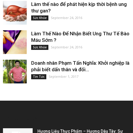
Làm thế nào để phát hiện kịp thời bệnh ung
thư gan?
September 24, 2016
Sức Khỏe
Làm Thế Nào Để Nhận Biết Ung Thư Tế Bào
Máu Sớm ?
September 24, 2016
Sức Khỏe
Doanh nhân Phạm Tấn Nghĩa: Khởi nghiệp là
phải biết dấn thân và đối...
September 1, 2017
Tin Tức
EDITOR PICKS
Hương Liệu Thực Phẩm – Hương Dâu Tây: Sự