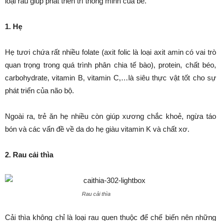
loại rau giúp phát triển trí thông minh của bé.
1. Hẹ
Hẹ tươi chứa rất nhiều folate (axit folic là loại axit amin có vai trò
quan trọng trong quá trình phân chia tế bào), protein, chất béo,
carbohydrate, vitamin B, vitamin C,…là siêu thực vật tốt cho sự
phát triển của não bộ.
Ngoài ra, trẻ ăn hẹ nhiều còn giúp xương chắc khoẻ, ngừa táo
bón và các vấn đề về da do hẹ giàu vitamin K và chất xơ.
2. Rau cải thìa
Rau cải thìa
Cải thìa không chỉ là loại rau quen thuộc để chế biến nên những