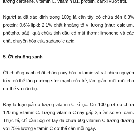
lượng carotene, vitamin C, vitamin B1, protein, canxi vượt trội.
Người ta đã xác định trong 100g lá cần tây có chứa đến 6,3%
protein; 0,6% lipid; 2,1% chất khoáng tố vi lượng (như: calcium,
phốtpho, sắt); quả chứa tinh dầu có mùi thơm: limonene và các
chất chuyển hóa của sadanolic acid.
5. Ớt chuông xanh
Ớt chuông xanh chất chống oxy hóa, vitamin và rất nhiều nguyên
tố vi có thể tăng cường sức mạnh của trẻ, làm giảm mệt mõi cho
cơ thể và não bộ.
Đây là loại quả có lượng vitamin C kỉ lục. Cứ 100 g ớt có chứa
120 mg vitamin C. Lượng vitamin C này gấp 2,5 lần so với cam.
Thực tế, chỉ cần 50g ớt tây đã chứa 60g vitamin C tương đương
với 75% lượng vitamin C cơ thể cần mỗi ngày.