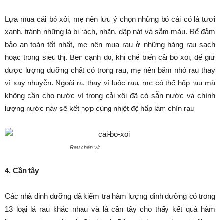
Lựa mua cải bó xôi, mẹ nên lưu ý chọn những bó cải có lá tươi
xanh, tránh những lá bị rách, nhăn, dập nát và sẫm màu. Để đảm
bảo an toàn tốt nhất, mẹ nên mua rau ở những hàng rau sạch
hoặc trong siêu thị. Bên cạnh đó, khi chế biến cải bó xôi, để giữ
được lượng dưỡng chất có trong rau, mẹ nên băm nhỏ rau thay
vì xay nhuyễn. Ngoài ra, thay vì luộc rau, mẹ có thể hấp rau mà
không cần cho nước vì trong cải xôi đã có sẵn nước và chính
lượng nước này sẽ kết hợp cùng nhiệt độ hấp làm chín rau
Rau chân vịt
4. Cần tây
Các nhà dinh dưỡng đã kiểm tra hàm lượng dinh dưỡng có trong
13 loại lá rau khác nhau và lá cần tây cho thấy kết quả hàm