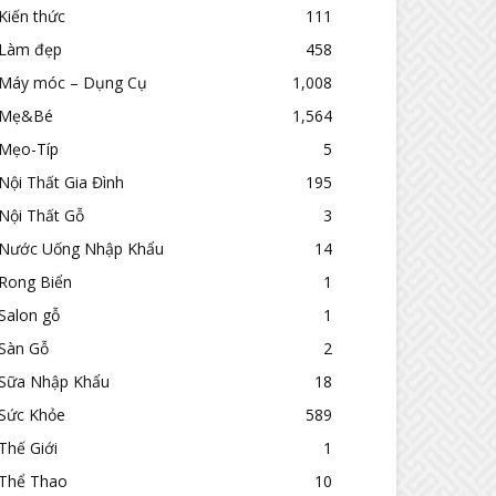
Kiến thức
111
Làm đẹp
458
Máy móc – Dụng Cụ
1,008
Mẹ&Bé
1,564
Mẹo-Típ
5
Nội Thất Gia Đình
195
Nội Thất Gỗ
3
Nước Uống Nhập Khẩu
14
Rong Biển
1
Salon gỗ
1
Sàn Gỗ
2
Sữa Nhập Khẩu
18
Sức Khỏe
589
Thế Giới
1
Thể Thao
10