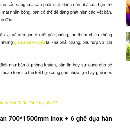
à màu sắc sáng của sản phẩm sẽ khiến căn nhà của bạn trở
 mặt nhẵn bóng, bạn có thể dễ dàng phát hiện các vết bẩn,
an đầu.
ể gấp lại và xếp gọn ở một góc phòng, tạo thêm nhiều không
ch nhưng
giá bàn inox xếp
lại khá phải chăng, phù hợp với chi
đích như bàn ở phòng khách, bàn ăn hay sử dụng cho bé
ạn hoàn toàn có thể kết hợp cùng ghế nhựa tựa hay ghế inox
0mm FELIX 304/304 6U phi 32
 Lan 700*1500mm inox + 6 ghế dựa hàn