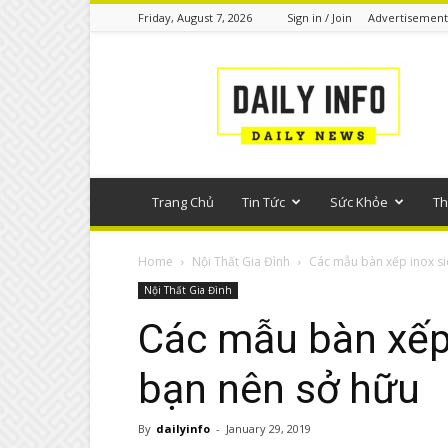
Friday, August 7, 2026
Sign in / Join
Advertisement
Tin
tức
phổ
thông
Trang Chủ
Tin Tức
Sức Khỏe
Th
Home
Nội Thất Gia Đình
Các mẫu bàn xếp inox s
Nội Thất Gia Đình
Các mẫu bàn xếp
bạn nên sở hữu
By
dailyinfo
-
January 29, 2019