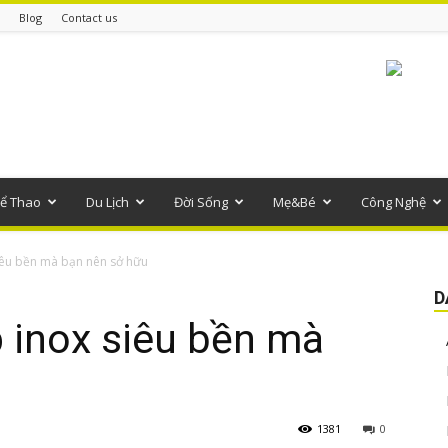
Blog
Contact us
ể Thao
Du Lịch
Đời Sống
Mẹ&Bé
Công Nghệ
iêu bền mà bạn nên sở hữu
D
 inox siêu bền mà
1381
0