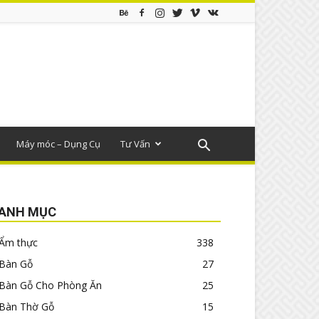
Máy móc – Dụng Cụ
Tư Vấn
ANH MỤC
Ẩm thực
338
Bàn Gỗ
27
Bàn Gỗ Cho Phòng Ăn
25
Bàn Thờ Gỗ
15