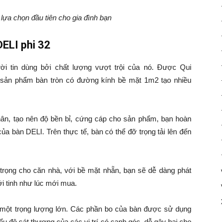
lựa chọn đầu tiên cho gia đình bạn
ELI phi 32
i tin dùng bởi chất lượng vượt trội của nó. Được Qui
g, sản phẩm bàn tròn có đường kính bề mặt 1m2 tạo nhiều
ân, tạo nên độ bền bỉ, cứng cáp cho sản phẩm, bạn hoàn
ủa bàn DELI. Trên thực tế, bàn có thể đỡ trọng tải lên đến
trọng cho căn nhà, với bề mặt nhẵn, bạn sẽ dễ dàng phát
ới tinh như lúc mới mua.
u một trọng lượng lớn. Các phần bo của bàn được sử dụng
ểu độ sát thương của các vị trí có cạnh góc, dễ gây hại cho