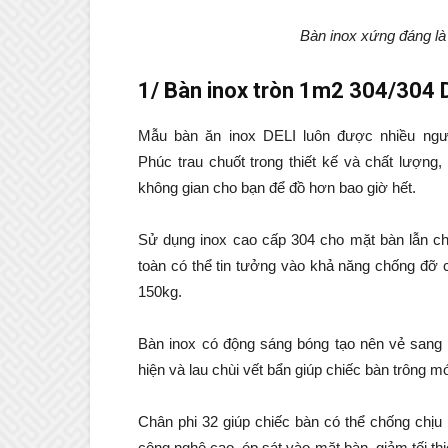
Bàn inox xứng đáng là 
1/ Bàn inox tròn 1m2 304/304 D
Mẫu bàn ăn inox DELI luôn được nhiều ngườ
Phúc trau chuốt trong thiết kế và chất lượn
không gian cho bạn để đồ hơn bao giờ hết.
Sử dụng inox cao cấp 304 cho mặt bàn lẫn ch
toàn có thể tin tưởng vào khả năng chống đỡ c
150kg.
Bàn inox có động sáng bóng tạo nên vẻ sang 
hiện và lau chùi vết bẩn giúp chiếc bàn trông m
Chân phi 32 giúp chiếc bàn có thể chống chị
công nghệ cao, ép sát vào mặt bàn, giảm tối thi