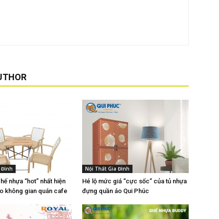
UTHOR
 Đình
Nội Thất Gia Đình
hế nhựa “hot” nhất hiện
Hé lộ mức giá “cực sốc” của tủ nhựa
o không gian quán cafe
đựng quần áo Qui Phúc