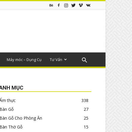
Máy móc – Dụng Cụ
Tư Vấn
ANH MỤC
Ẩm thực
338
Bàn Gỗ
27
Bàn Gỗ Cho Phòng Ăn
25
Bàn Thờ Gỗ
15