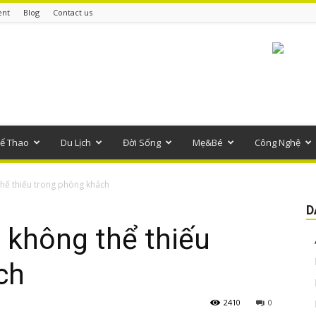
ent
Blog
Contact us
ể Thao
Du Lịch
Đời Sống
Mẹ&Bé
Công Nghệ
thể thiếu trong phòng khách
D
 không thể thiếu
ch
2410
0