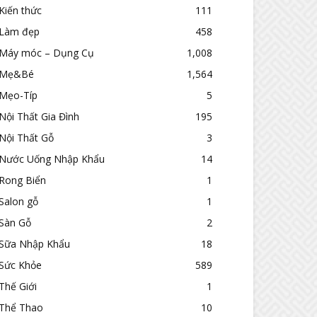
Kiến thức
111
Làm đẹp
458
Máy móc – Dụng Cụ
1,008
Mẹ&Bé
1,564
Mẹo-Típ
5
Nội Thất Gia Đình
195
Nội Thất Gỗ
3
Nước Uống Nhập Khẩu
14
Rong Biển
1
Salon gỗ
1
Sàn Gỗ
2
Sữa Nhập Khẩu
18
Sức Khỏe
589
Thế Giới
1
Thể Thao
10