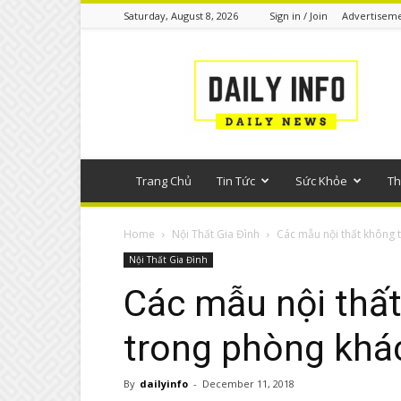
Saturday, August 8, 2026
Sign in / Join
Advertisem
Tin
tức
phổ
thông
Trang Chủ
Tin Tức
Sức Khỏe
Th
Home
Nội Thất Gia Đình
Các mẫu nội thất không 
Nội Thất Gia Đình
Các mẫu nội thất
trong phòng khá
By
dailyinfo
-
December 11, 2018