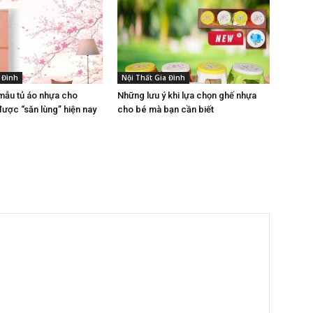
 Đình
Nội Thất Gia Đình
 mẫu tủ áo nhựa cho
Những lưu ý khi lựa chọn ghế nhựa
ược “săn lùng” hiện nay
cho bé mà bạn cần biết