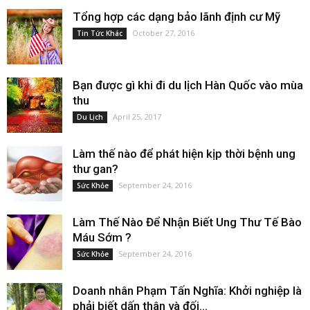
Tổng hợp các dạng bảo lãnh định cư Mỹ
October 27, 2016
Tin Tức Khác
Bạn được gì khi đi du lịch Hàn Quốc vào mùa
thu
April 25, 2017
Du Lịch
Làm thế nào để phát hiện kịp thời bệnh ung
thư gan?
September 24, 2016
Sức Khỏe
Làm Thế Nào Để Nhận Biết Ung Thư Tế Bào
Máu Sớm ?
September 24, 2016
Sức Khỏe
Doanh nhân Phạm Tấn Nghĩa: Khởi nghiệp là
phải biết dấn thân và đối...