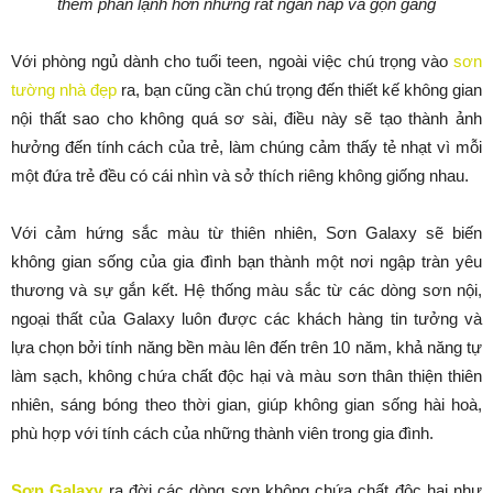
thêm phần lạnh hơn nhưng rất ngăn nắp và gọn gàng
Với phòng ngủ dành cho tuổi teen, ngoài việc chú trọng vào
sơn
tường nhà đẹp
ra, bạn cũng cần chú trọng đến thiết kế không gian
nội thất sao cho không quá sơ sài, điều này sẽ tạo thành ảnh
hưởng đến tính cách của trẻ, làm chúng cảm thấy tẻ nhạt vì mỗi
một đứa trẻ đều có cái nhìn và sở thích riêng không giống nhau.
Với cảm hứng sắc màu từ thiên nhiên, Sơn Galaxy sẽ biến
không gian sống của gia đình bạn thành một nơi ngập tràn yêu
thương và sự gắn kết. Hệ thống màu sắc từ các dòng sơn nội,
ngoại thất của Galaxy luôn được các khách hàng tin tưởng và
lựa chọn bởi tính năng bền màu lên đến trên 10 năm, khả năng tự
làm sạch, không chứa chất độc hại và màu sơn thân thiện thiên
nhiên, sáng bóng theo thời gian, giúp không gian sống hài hoà,
phù hợp với tính cách của những thành viên trong gia đình.
Sơn Galaxy
ra đời các dòng sơn không chứa chất độc hại như