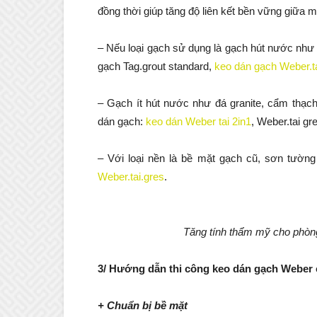
đồng thời giúp tăng độ liên kết bền vững giữa 
– Nếu loại gạch sử dụng là gạch hút nước như
gạch Tag.grout standard,
keo dán gạch Weber.ta
– Gạch ít hút nước như đá granite, cẩm thạc
dán gạch:
keo dán Weber tai 2in1
, Weber.tai gr
– Với loại nền là bề mặt gạch cũ, sơn tườn
Weber.tai.gres
.
Tăng tính thẩm mỹ cho phòn
3/ Hướng dẫn thi công keo dán gạch Weber
+ Chuẩn bị bề mặt