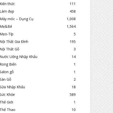
Kiến thức
111
Làm đẹp
458
Máy móc – Dụng Cụ
1,008
Mẹ&Bé
1,564
Mẹo-Típ
5
Nội Thất Gia Đình
195
Nội Thất Gỗ
3
Nước Uống Nhập Khẩu
14
Rong Biển
1
Salon gỗ
1
Sàn Gỗ
2
Sữa Nhập Khẩu
18
Sức Khỏe
589
Thế Giới
1
Thể Thao
10