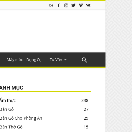
Máy móc – Dụng Cụ
Tư Vấn
ANH MỤC
Ẩm thực
338
Bàn Gỗ
27
Bàn Gỗ Cho Phòng Ăn
25
Bàn Thờ Gỗ
15