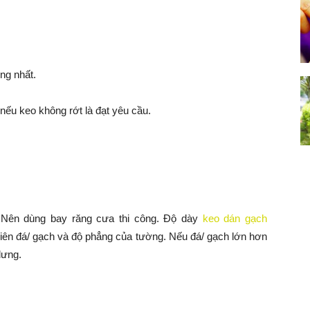
ng nhất.
 nếu keo không rớt là đạt yêu cầu.
. Nên dùng bay răng cưa thi công. Độ dày
keo dán gạch
ên đá/ gạch và độ phẳng của tường. Nếu đá/ gạch lớn hơn
lưng.