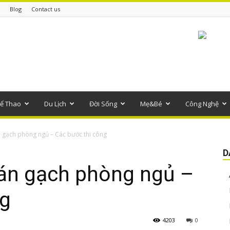
Blog
Contact us
ể Thao
Du Lịch
Đời Sống
Mẹ&Bé
Công Nghệ
 gạch phòng ngủ – Các bước thi công
D
án gạch phòng ngủ –
ng
4203
0