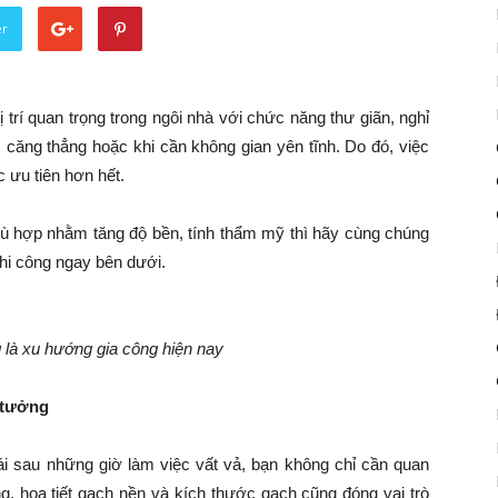
er
trí quan trọng trong ngôi nhà với chức năng thư giãn, nghỉ
c căng thẳng hoặc khi cần không gian yên tĩnh. Do đó, việc
 ưu tiên hơn hết.
ù hợp nhằm tăng độ bền, tính thẩm mỹ thì hãy cùng chúng
thi công ngay bên dưới.
là xu hướng gia công hiện nay
ý tưởng
ái sau những giờ làm việc vất vả, bạn không chỉ cần quan
g, họa tiết gạch nền và kích thước gạch cũng đóng vai trò