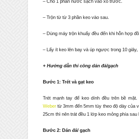
– Cho 1 phần nước sạch vào xô trước.
– Trộn từ từ 3 phần keo vào sau.
– Dùng máy trộn khuấy đều đến khi hỗn hợp đồ
– Lấy ít keo lên bay và úp ngược trong 10 giây,
+ Hướng dẫn thi công dán đá/gạch
Bước 1: Trét và gạt keo
Trét mạnh tay để keo dính đều trên bề mặt
Weber
từ 3mm đến 5mm tùy theo độ dày của vi
25cm thì nên trát đều 1 lớp keo mỏng phía sau 
Bước 2: Dán đá/ gạch