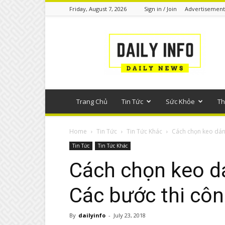
Friday, August 7, 2026
Sign in / Join
Advertisement
Tin
tức
phổ
thông
Trang Chủ
Tin Tức
Sức Khỏe
Th
Home
Tin Tức
Tin Tức Khác
Cách chọn keo dán
Tin Tức
Tin Tức Khác
Cách chọn keo d
Các bước thi cô
By
dailyinfo
-
July 23, 2018