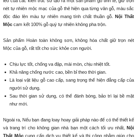
léo của các kiến trúc sư tạo ra một sản phẩm gỗ tinh tế, giữ trọn
nét tự nhiên mộc mạc của gỗ thê hiện qua từng vân gỗ, màu sắc
độc đáo lên màu tự nhiên mang tính chất thuần gỗ.
Nội Thất
Mộc
cam kết 100% gỗ quý tự nhiên không pha trộn.
Sản phẩm Hoàn toàn không sơn, không hóa chất giữ trọn nét
Mộc của gỗ, rất tốt cho sức khỏe con người.
Chịu lực tốt, chống va đập, mài mòn, chịu nhiệt tốt.
Khả năng chống nước cao, bền bỉ theo thời gian.
Là loại vật liệu gỗ cao cấp, sang trọng thể hiện đẳng cấp của
người sử dụng.
Sau thời gian sử dụng, có thể đánh bóng, bảo trì lại bề mặt
như mới.
Ngoài ra, Nếu bạn đang loay hoay giải pháp nào để có thể thiết kế
và trang trí cho không gian nhà bạn một cách tối ưu nhất,
Nội
Thất Mộc
cung cấp dịch vụ thiết kế và thi công nhằm giúp cho