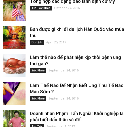
Tổng hợp các dạng bảo lãnh định cư Mỹ
October 27, 2016
Tin Tức Khác
Bạn được gì khi đi du lịch Hàn Quốc vào mùa
thu
April 25, 2017
Du Lịch
Làm thế nào để phát hiện kịp thời bệnh ung
thư gan?
September 24, 2016
Sức Khỏe
Làm Thế Nào Để Nhận Biết Ung Thư Tế Bào
Máu Sớm ?
September 24, 2016
Sức Khỏe
Doanh nhân Phạm Tấn Nghĩa: Khởi nghiệp là
phải biết dấn thân và đối...
September 1, 2017
Tin Tức