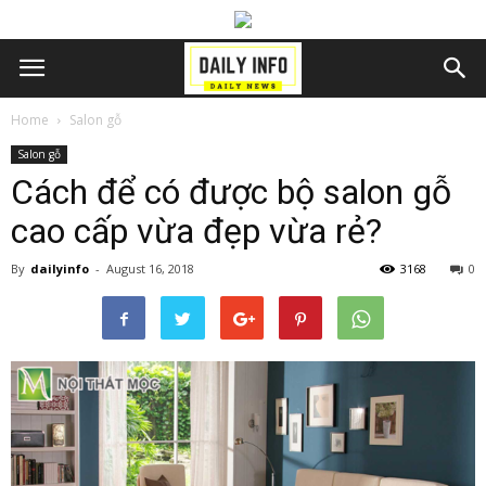
Home
Salon gỗ
Salon gỗ
Cách để có được bộ salon gỗ
cao cấp vừa đẹp vừa rẻ?
By
dailyinfo
-
August 16, 2018
3168
0