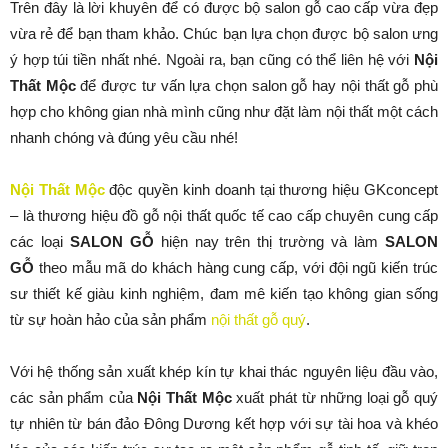
Trên đây là lời khuyên để có được bộ salon gỗ cao cấp vừa đẹp
vừa rẻ để bạn tham khảo. Chúc bạn lựa chọn được bộ salon ưng
ý hợp túi tiền nhất nhé. Ngoài ra, bạn cũng có thể liên hệ với
Nội
Thất Mộc
để được tư vấn lựa chọn salon gỗ hay nội thất gỗ phù
hợp cho không gian nhà mình cũng như đặt làm nội thất một cách
nhanh chóng và đúng yêu cầu nhé!
Nội Thất Mộc
độc quyền kinh doanh tại thương hiệu GKconcept
– là thương hiệu đồ gỗ nội thất quốc tế cao cấp chuyên cung cấp
các loại
SALON GỖ
hiện nay trên thị trường và làm
SALON
GỖ
theo mẫu mã do khách hàng cung cấp, với đội ngũ kiến trúc
sư thiết kế giàu kinh nghiệm, đam mê kiến tạo không gian sống
từ sự hoàn hảo của sản phẩm
nội thất gỗ quý
.
Với hệ thống sản xuất khép kín tự khai thác nguyên liệu đầu vào,
các sản phẩm của
Nội Thất Mộc
xuất phát từ những loại gỗ quý
tự nhiên từ bán đảo Đông Dương kết hợp với sự tài hoa và khéo