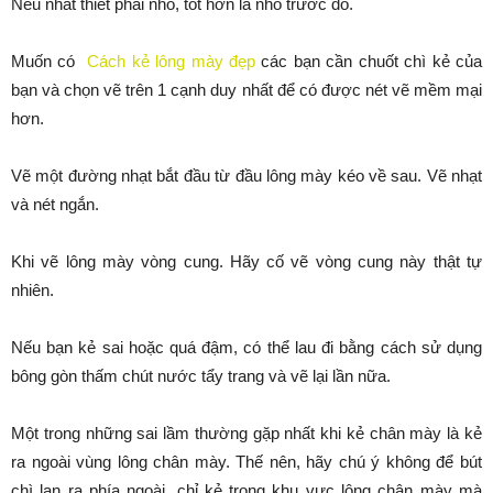
Nếu nhất thiết phải nhổ, tốt hơn là nhổ trước đó.
Muốn có
Cách kẻ lông mày đẹp
các bạn cần chuốt chì kẻ của
bạn và chọn vẽ trên 1 cạnh duy nhất để có được nét vẽ mềm mại
hơn.
Vẽ một đường nhạt bắt đầu từ đầu lông mày kéo về sau. Vẽ nhạt
và nét ngắn.
Khi vẽ lông mày vòng cung. Hãy cố vẽ vòng cung này thật tự
nhiên.
Nếu bạn kẻ sai hoặc quá đậm, có thể lau đi bằng cách sử dụng
bông gòn thấm chút nước tẩy trang và vẽ lại lần nữa.
Một trong những sai lầm thường gặp nhất khi kẻ chân mày là kẻ
ra ngoài vùng lông chân mày. Thế nên, hãy chú ý không để bút
chì lan ra phía ngoài, chỉ kẻ trong khu vực lông chân mày mà