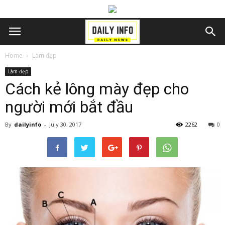
Home
Làm đẹp
Làm đẹp
Cách kẻ lông mày đẹp cho
người mới bắt đầu
By
dailyinfo
-
July 30, 2017
2262
0