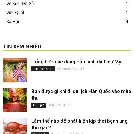
Vệ Sinh Đồ Gỗ
1
Việt Quất
1
Xã Hội
4
TIN XEM NHIỀU
Tổng hợp các dạng bảo lãnh định cư Mỹ
October 27, 2016
Tin Tức Khác
Bạn được gì khi đi du lịch Hàn Quốc vào mùa
thu
April 25, 2017
Du Lịch
Làm thế nào để phát hiện kịp thời bệnh ung
thư gan?