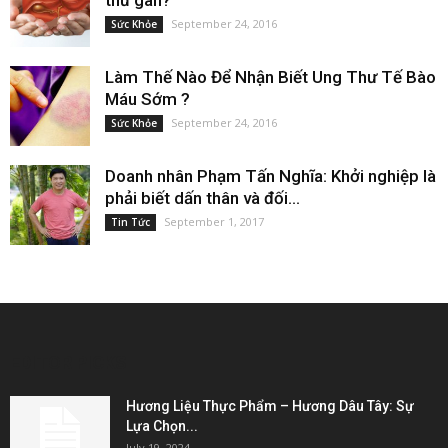
thư gan?
September 24, 2016
Sức Khỏe
Làm Thế Nào Để Nhận Biết Ung Thư Tế Bào
Máu Sớm ?
September 24, 2016
Sức Khỏe
Doanh nhân Phạm Tấn Nghĩa: Khởi nghiệp là
phải biết dấn thân và đối...
September 1, 2017
Tin Tức
EDITOR PICKS
Hương Liệu Thực Phẩm – Hương Dâu Tây: Sự
Lựa Chọn...
July 19, 2024