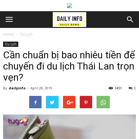
Home
Du Lịch
Du Lịch
Cần chuẩn bị bao nhiêu tiền để
chuyến đi du lịch Thái Lan trọn
vẹn?
By
dailyinfo
-
April 28, 2019
1451
0