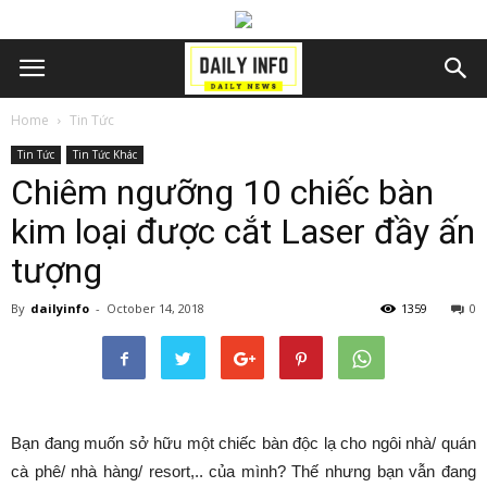
Home
Tin Tức
Tin Tức
Tin Tức Khác
Chiêm ngưỡng 10 chiếc bàn
kim loại được cắt Laser đầy ấn
tượng
By
dailyinfo
-
October 14, 2018
1359
0
Bạn đang muốn sở hữu một chiếc bàn độc lạ cho ngôi nhà/ quán
cà phê/ nhà hàng/ resort,.. của mình? Thế nhưng bạn vẫn đang