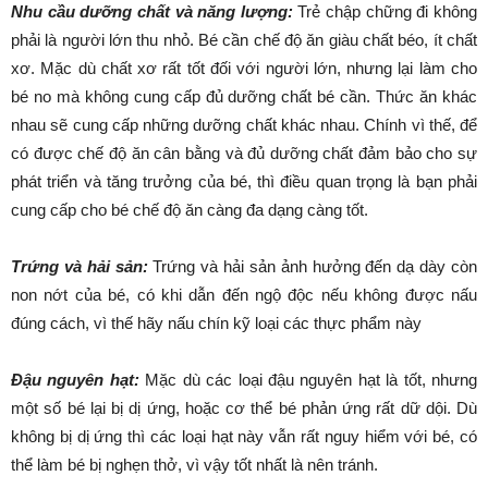
Nhu cầu dưỡng chất và năng lượng:
Trẻ chập chững đi không
phải là người lớn thu nhỏ. Bé cần chế độ ăn giàu chất béo, ít chất
xơ. Mặc dù chất xơ rất tốt đối với người lớn, nhưng lại làm cho
bé no mà không cung cấp đủ dưỡng chất bé cần. Thức ăn khác
nhau sẽ cung cấp những dưỡng chất khác nhau. Chính vì thế, để
có được chế độ ăn cân bằng và đủ dưỡng chất đảm bảo cho sự
phát triển và tăng trưởng của bé, thì điều quan trọng là bạn phải
cung cấp cho bé chế độ ăn càng đa dạng càng tốt.
Trứng và hải sản:
Trứng và hải sản ảnh hưởng đến dạ dày còn
non nớt của bé, có khi dẫn đến ngộ độc nếu không được nấu
đúng cách, vì thế hãy nấu chín kỹ loại các thực phẩm này
Đậu nguyên hạt:
Mặc dù các loại đậu nguyên hạt là tốt, nhưng
một số bé lại bị dị ứng, hoặc cơ thể bé phản ứng rất dữ dội. Dù
không bị dị ứng thì các loại hạt này vẫn rất nguy hiểm với bé, có
thể làm bé bị nghẹn thở, vì vậy tốt nhất là nên tránh.