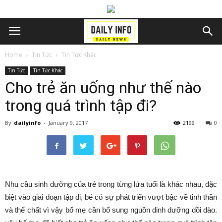
Home
Tin Tức
Tin Tức Khác
Tin Tức
Tin Tức Khác
Cho trẻ ăn uống như thế nào
trong quá trình tập đi?
By
dailyinfo
-
January 9, 2017
2199
0
Nhu cầu sinh dưỡng của trẻ trong từng lứa tuổi là khác nhau, đặc
biệt vào giai đoạn tập đi, bé có sự phát triển vượt bậc về tinh thần
và thể chất vì vậy bố mẹ cần bổ sung nguồn dinh dưỡng dồi dào.