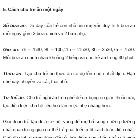
5. Cách cho trẻ ăn một ngày
Số bữa ăn:
Dạ dày của trẻ còn nhỏ nên mẹ vẫn duy trì 5 bữa ăn
mỗi ngày gồm 3 bữa chính và 2 bữa phụ.
Giờ ăn:
7h – 7h30, 9h – 10h,11h – 11h30, 3h – 3h30,7h – 7h30.
Mỗi bữa ăn cách nhau khoảng 2 tiếng và cho trẻ ăn trong 30 phút.
Thức ăn:
Tập cho trẻ ăn thức ăn có độ lỗn nhộn nhất định. Hạn
chế xay nhuyễn và cắt, thái nhỏ.
Tư thế ăn:
Cho trẻ ngồi ăn trên ghế để cơ bụng co giãn thoải mái,
tạo điều kiện cho hệ tiêu hoá làm việc nhẹ nhàng hơn.
Giai đoạn trẻ tập đi là cơ hội vàng để mẹ bổ sung những dưỡng
chất quan trọng giúp cơ thể trẻ phát triển một cách toàn diện nhất.
Chế độ dinh dưỡng đúng đắn ở thời điểm này chắc chắn sẽ giúp