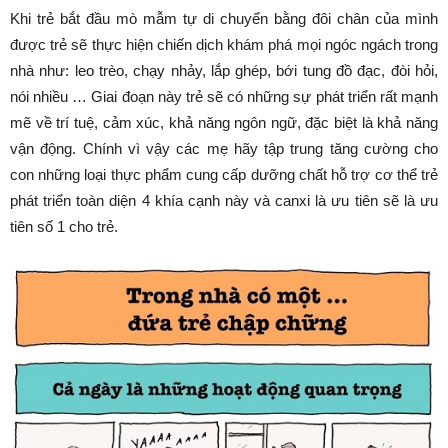
Khi trẻ bắt đầu mò mẫm tự di chuyển bằng đôi chân của mình
được trẻ sẽ thực hiện chiến dịch khám phá mọi ngóc ngách trong
nhà như: leo trèo, chạy nhảy, lắp ghép, bới tung đồ đạc, đòi hỏi,
nói nhiều … Giai đoạn này trẻ sẽ có những sự phát triển rất mạnh
mẽ về trí tuệ, cảm xúc, khả năng ngôn ngữ, đặc biệt là khả năng
vận động. Chính vì vậy các mẹ hãy tập trung tăng cường cho
con những loại thực phẩm cung cấp dưỡng chất hỗ trợ cơ thể trẻ
phát triển toàn diện 4 khía cạnh này và canxi là ưu tiên sẽ là ưu
tiên số 1 cho trẻ.