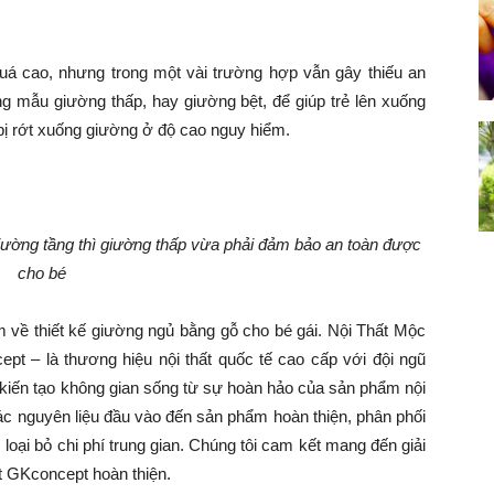
á cao, nhưng trong một vài trường hợp vẫn gây thiếu an
ng mẫu giường thấp, hay giường bệt, để giúp trẻ lên xuống
bị rớt xuống giường ở độ cao nguy hiểm.
iường tần
g
thì giường thấp vừa phải đảm bảo an toàn được
cho bé
 về thiết kế giường ngủ bằng gỗ cho bé gái. Nội Thất Mộc
pt – là thương hiệu nội thất quốc tế cao cấp với đội ngũ
ê kiến tạo không gian sống từ sự hoàn hảo của sản phẩm nội
hác nguyên liệu đầu vào đến sản phẩm hoàn thiện, phân phối
 loại bỏ chi phí trung gian. Chúng tôi cam kết mang đến giải
ất GKconcept hoàn thiện.