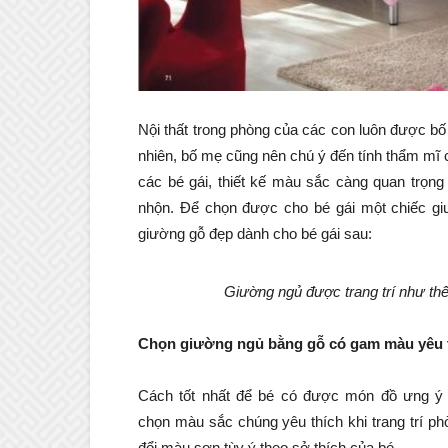
Nội thất trong phòng của các con luôn được bố
nhiên, bố mẹ cũng nên chú ý đến tính thẩm mĩ
các bé gái, thiết kế màu sắc càng quan trọng b
nhộn. Để chọn được cho bé gái một chiếc g
giường gỗ đẹp dành cho bé gái sau:
Giường ngủ được trang trí như thế 
Chọn giường ngủ bằng gỗ có gam màu yêu t
Cách tốt nhất để bé có được món đồ ưng ý 
chọn màu sắc chúng yêu thích khi trang trí p
đổi màu sơn tùy ý theo sở thích của bé.