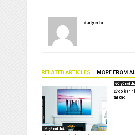
dailyinfo
RELATED ARTICLES
MORE FROM A
Đồ gỗ nội th
Lý do bạn n
tại kho
Đồ gỗ nội thất