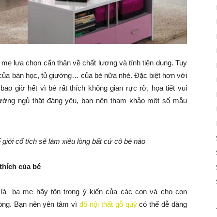
 mẹ lựa chọn cẩn thận về chất lượng và tính tiện dụng. Tuy
 của bàn học, tủ giường… của bé nữa nhé. Đặc biệt hơn với
ao giờ hết vì bé rất thích không gian rực rỡ, họa tiết vui
iường ngủ thật đáng yêu, bạn nên tham khảo một số mẫu
giới cổ tích sẽ làm xiêu lòng bất cứ cô bé nào
hích của bé
là ba mẹ hãy tôn trọng ý kiến của các con và cho con
hòng. Bạn nên yên tâm vì
đồ nội thất gỗ quý
có thể dễ dàng