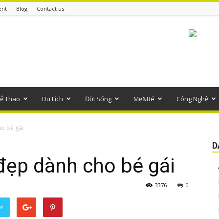
ent
Blog
Contact us
ể Thao
Du Lịch
Đời Sống
Mẹ&Bé
Công Nghệ
o bé gái
D
đẹp dành cho bé gái
3376
0
er