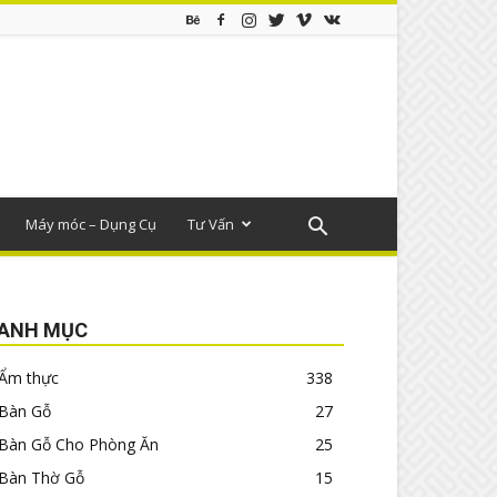
Máy móc – Dụng Cụ
Tư Vấn
ANH MỤC
Ẩm thực
338
Bàn Gỗ
27
Bàn Gỗ Cho Phòng Ăn
25
Bàn Thờ Gỗ
15