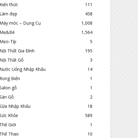
Kiến thức
111
Làm đẹp
458
Máy móc – Dụng Cụ
1,008
Mẹ&Bé
1,564
Mẹo-Típ
5
Nội Thất Gia Đình
195
Nội Thất Gỗ
3
Nước Uống Nhập Khẩu
14
Rong Biển
1
Salon gỗ
1
Sàn Gỗ
2
Sữa Nhập Khẩu
18
Sức Khỏe
589
Thế Giới
1
Thể Thao
10