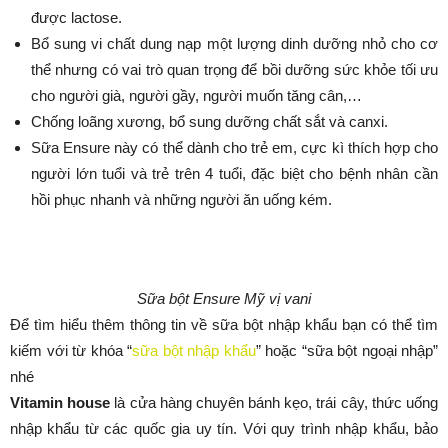
được lactose.
Bổ sung vi chất dung nạp một lượng dinh dưỡng nhỏ cho cơ
thể nhưng có vai trò quan trọng để bồi dưỡng sức khỏe tối ưu
cho người già, người gầy, người muốn tăng cân,…
Chống loãng xương, bổ sung dưỡng chất sắt và canxi.
Sữa Ensure này có thể dành cho trẻ em, cực kì thích hợp cho
người lớn tuổi và trẻ trên 4 tuổi, đặc biệt cho bệnh nhân cần
hồi phục nhanh và những người ăn uống kém.
Sữa bột Ensure Mỹ vị vani
Để tìm hiểu thêm thông tin về sữa bột nhập khẩu bạn có thể tìm
kiếm với từ khóa “
sữa bột nhập khẩu
” hoặc “sữa bột ngoại nhập”
nhé
Vitamin house
là cửa hàng chuyên bánh kẹo, trái cây, thức uống
nhập khẩu từ các quốc gia uy tín. Với quy trình nhập khẩu, bảo