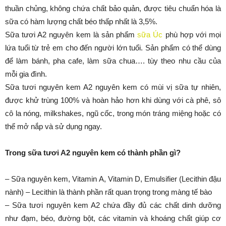
thuần chủng, không chứa chất bảo quản, được tiêu chuẩn hóa là
sữa có hàm lượng chất béo thấp nhất là 3,5%.
Sữa tươi A2 nguyên kem là sản phẩm
sữa Úc
phù hợp với mọi
lứa tuổi từ trẻ em cho đến người lớn tuổi. Sản phẩm có thể dùng
để làm bánh, pha cafe, làm sữa chua…. tùy theo nhu cầu của
mỗi gia đình.
Sữa tươi nguyên kem A2 nguyên kem có mùi vị sữa tự nhiên,
được khử trùng 100% và hoàn hảo hơn khi dùng với cà phê, sô
cô la nóng, milkshakes, ngũ cốc, trong món tráng miệng hoặc có
thể mở nắp và sử dụng ngay.
Trong sữa tươi A2 nguyên kem có thành phần gì?
– Sữa nguyên kem, Vitamin A, Vitamin D, Emulsifier (Lecithin đậu
nành) – Lecithin là thành phần rất quan trọng trong màng tế bào
– Sữa tươi nguyên kem A2 chứa đầy đủ các chất dinh dưỡng
như đạm, béo, đường bột, các vitamin và khoáng chất giúp cơ