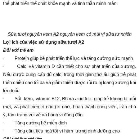
thể phát triển thể chất khỏe mạnh và tinh thần minh mẫn.
Sữa tươi nguyên kem A2 nguyên kem có mùi vị sữa tự nhiên
Lợi ích của việc sử dụng sữa tươi A2
Đối với trẻ em
· Protein giúp bé phát triển thể lực và tăng cường sức mạnh
· Calci và vitamin D cần thiết cho sự phát triển của xương.
Nếu được cung cấp đủ calci trong thời gian thơ ấu giúp trẻ phát
triển chiều cao tối đa và giảm thiểu được rủi ro bị loãng xương khi
lớn tuổi.
· Sắt, kẽm, vitamin B12, B6 và acid folic giúp trẻ không bị mỏi
mệt, và phát triển trí não (trí nhớ, hoàn thành công việc, cần chú
ý, tâm trạng vui vẻ và hành vi đúng đắn.
· Tăng cường hệ miễn dịch
· Tăng cân, tiêu hoá tốt vì hàm lượng dinh dưỡng cao
Đối với Người lớn