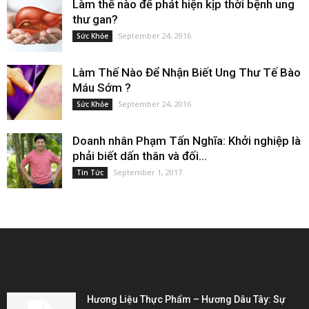
Làm thế nào để phát hiện kịp thời bệnh ung
thư gan?
September 24, 2016
Sức Khỏe
Làm Thế Nào Để Nhận Biết Ung Thư Tế Bào
Máu Sớm ?
September 24, 2016
Sức Khỏe
Doanh nhân Phạm Tấn Nghĩa: Khởi nghiệp là
phải biết dấn thân và đối...
September 1, 2017
Tin Tức
EDITOR PICKS
Hương Liệu Thực Phẩm – Hương Dâu Tây: Sự