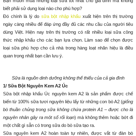
Bạn muốn mua những loại sữa tốt nhất cho gia đình mà không
biết phải sử dụng loại nào cho phù hợp?
Đó chính là lý do
sữa bột nhập khẩu
xuất hiện trên thị trường
ngày càng nhiều để đáp ứng đầy đủ các nhu cầu của người tiêu
dùng Việt. Hiện nay trên thị trường có rất nhiều loại sữa công
thức nhập khẩu cho các bạn lựa chọn. Làm sao để chọn được
loại sữa phù hợp cho cả nhà trong hàng loạt nhãn hiệu là điều
quan trọng nhất bạn cần lưu ý.
Sữa là nguồn dinh dưỡng không thể thiếu của cả gia đình
1/ Sữa Bột Nguyên Kem A2 Úc
Sữa bột nhập khẩu Úc nguyên kem A2 là sản phẩm được chế
biến từ 100% sữa tươi nguyên liệu lấy từ những con bò A2 (
giống
bò thuần chủng trong sữa không chứa protein A1 – được cho là
nguyên nhân gây ra môt số rối loạn
) mà không thêm hoặc bớt đi
một chất gì sẵn có trong sữa do bò sữa tạo ra.
Sữa nguyên kem A2 hoàn toàn tự nhiên, được vắt từ đàn bò