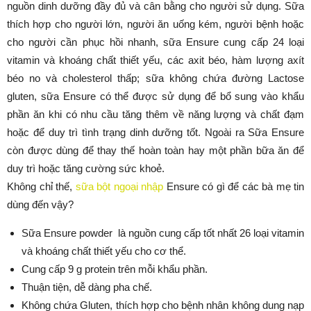
nguồn dinh dưỡng đầy đủ và cân bằng cho người sử dụng. Sữa
thích hợp cho người lớn, người ăn uống kém, người bệnh hoặc
cho người cần phục hồi nhanh, sữa Ensure cung cấp 24 loại
vitamin và khoáng chất thiết yếu, các axit béo, hàm lượng axít
béo no và cholesterol thấp; sữa không chứa đường Lactose
gluten, sữa Ensure có thể được sử dụng để bổ sung vào khẩu
phần ăn khi có nhu cầu tăng thêm về năng lượng và chất đạm
hoặc để duy trì tình trạng dinh dưỡng tốt. Ngoài ra Sữa Ensure
còn được dùng để thay thế hoàn toàn hay một phần bữa ăn để
duy trì hoặc tăng cường sức khoẻ.
Không chỉ thế,
sữa bột ngoại nhập
Ensure có gì để các bà mẹ tin
dùng đến vậy?
Sữa Ensure powder là nguồn cung cấp tốt nhất 26 loại vitamin
và khoáng chất thiết yếu cho cơ thể.
Cung cấp 9 g protein trên mỗi khẩu phần.
Thuận tiện, dễ dàng pha chế.
Không chứa Gluten, thích hợp cho bệnh nhân không dung nạp