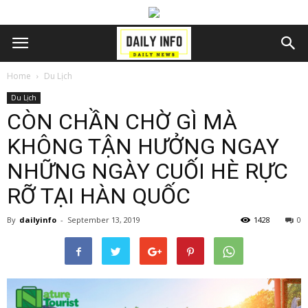
Home
Du Lịch
Du Lịch
CÒN CHẦN CHỜ GÌ MÀ
KHÔNG TẬN HƯỞNG NGAY
NHỮNG NGÀY CUỐI HÈ RỰC
RỠ TẠI HÀN QUỐC
By
dailyinfo
-
September 13, 2019
1428
0