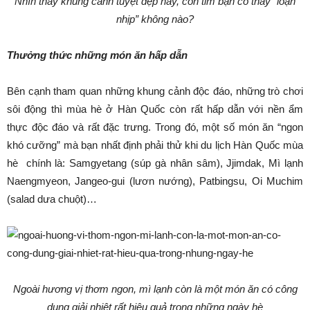
Nhìn thấy khung cảnh tuyệt đẹp này, con tim bạn có thấy “loạn
nhịp” không nào?
Thưởng thức những món ăn hấp dẫn
Bên cạnh tham quan những khung cảnh độc đáo, những trò chơi
sôi động thì mùa hè ở Hàn Quốc còn rất hấp dẫn với nền ẩm
thực độc đáo và rất đặc trưng. Trong đó, một số món ăn “ngon
khó cưỡng” mà bạn nhất định phải thử khi du lịch Hàn Quốc mùa
hè chính là: Samgyetang (súp gà nhân sâm), Jjimdak, Mì lạnh
Naengmyeon, Jangeo-gui (lươn nướng), Patbingsu, Oi Muchim
(salad dưa chuột)…
Ngoài hương vị thơm ngon, mì lạnh còn là một món ăn có công
dụng giải nhiệt rất hiệu quả trong những ngày hè