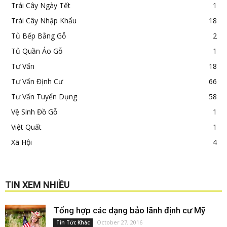
Trái Cây Ngày Tết
1
Trái Cây Nhập Khẩu
18
Tủ Bếp Bằng Gỗ
2
Tủ Quần Áo Gỗ
1
Tư Vấn
18
Tư Vấn Định Cư
66
Tư Vấn Tuyển Dụng
58
Vệ Sinh Đồ Gỗ
1
Việt Quất
1
Xã Hội
4
TIN XEM NHIỀU
Tổng hợp các dạng bảo lãnh định cư Mỹ
October 27, 2016
Tin Tức Khác