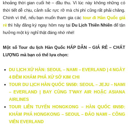
khoảng thời gian cuối hè – đầu thu. Vì lúc này không những có
thời tiết dễ chịu, cảnh sắc rực rỡ mà chi phí cũng rất phải chăng.
Chính vì thế, nếu bạn muốn tham gia các
tour đi Hàn Quốc giá
rẻ
thì hãy đăng ký ngay hôm nay tại
Du Lịch Thiên Nhiên
để tận
hưởng một kỳ nghỉ thật đáng nhớ nhé!
Một số Tour du lịch Hàn Quốc HẤP DẪN – GIÁ RẺ – CHẤT
LƯỢNG mà bạn có thể lựa chọn:
DU LỊCH XỨ HÀN: SEOUL – NAMI – EVERLAND | 4 NGÀY
4 ĐÊM KHÁM PHÁ XỨ SỞ KIM CHI
TOUR DU LỊCH HÀN QUỐC 5N5Đ: SEOUL – JEJU – NAMI
– EVERLAND | BAY CÙNG T’WAY AIR HOẶC ASIANA
AIRLINES
TOUR LIÊN TUYẾN HONGKONG – HÀN QUỐC 6N5Đ:
KHÁM PHÁ HONGKONG – SEOUL – ĐẢO NAMI – CÔNG
VIÊN EVERLAND