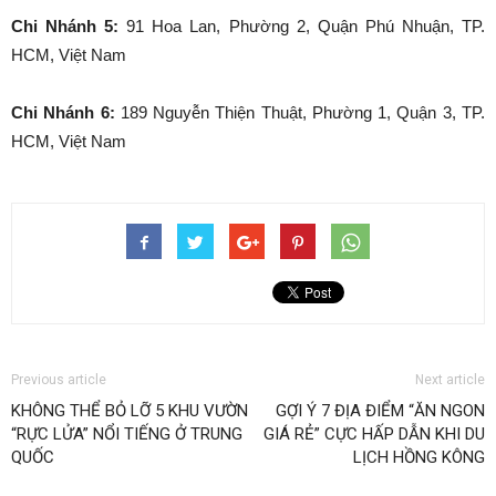
Chi Nhánh 5:
91 Hoa Lan, Phường 2, Quận Phú Nhuận, TP.
HCM, Việt Nam
Chi Nhánh 6:
189 Nguyễn Thiện Thuật, Phường 1, Quận 3, TP.
HCM, Việt Nam
Previous article
Next article
KHÔNG THỂ BỎ LỠ 5 KHU VƯỜN
GỢI Ý 7 ĐỊA ĐIỂM “ĂN NGON
“RỰC LỬA” NỔI TIẾNG Ở TRUNG
GIÁ RẺ” CỰC HẤP DẪN KHI DU
QUỐC
LỊCH HỒNG KÔNG