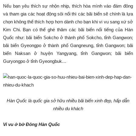
Nếu bạn yêu thích sự nhộn nhịp, thích hòa mình vào đám đông
và tham gia các hoạt động sôi nổi thì các bãi biển sẽ chính là lựa
chọn không thể thích hợp hơn dành cho bạn khi vi vu sang xứ sở
Kim Chi. Bạn có thể ghé thăm các bãi biển nổi tiếng của Hàn
Quốc như: bãi biển Sokcho ở thành phố Sokcho, tỉnh Gangwon;
bãi biển Gyeongpo ở thành phố Gangneung, tỉnh Gangwon; bãi
biển Naksan ở huyện Yangyang, tỉnh Gangwon; bãi biển
Guryongpo ở tỉnh Gyeongbuk…
Hàn Quốc là quốc gia sở hữu nhiều bãi biển xinh đẹp, hấp dẫn
nhiều du khách
Vi vu ở bờ Đông Hàn Quốc