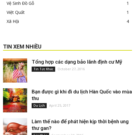
Vệ Sinh Đồ Gỗ
1
Việt Quất
1
Xã Hội
4
TIN XEM NHIỀU
Tổng hợp các dạng bảo lãnh định cư Mỹ
October 27, 2016
Tin Tức Khác
Bạn được gì khi đi du lịch Hàn Quốc vào mùa
thu
April 25, 2017
Du Lịch
Làm thế nào để phát hiện kịp thời bệnh ung
thư gan?