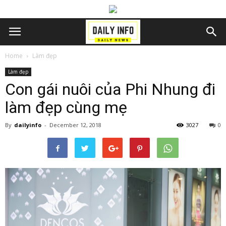
Home
Làm đẹp
Làm đẹp
Con gái nuôi của Phi Nhung đi
làm đẹp cùng mẹ
By
dailyinfo
-
December 12, 2018
3027
0