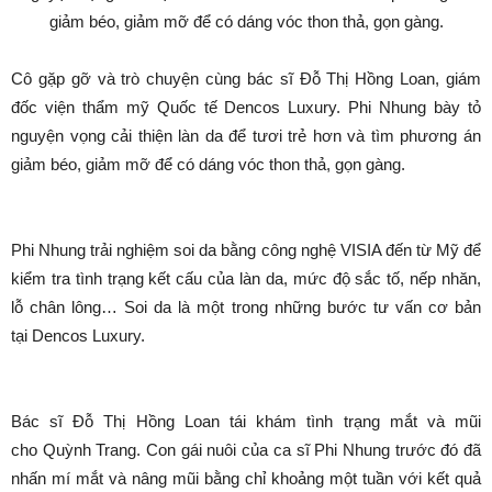
Cô gặp gỡ và trò chuyện cùng bác sĩ Đỗ Thị Hồng Loan, giám
đốc viện thẩm mỹ Quốc tế Dencos Luxury. Phi Nhung bày tỏ
nguyện vọng cải thiện làn da để tươi trẻ hơn và tìm phương án
giảm béo, giảm mỡ để có dáng vóc thon thả, gọn gàng.
Phi Nhung trải nghiệm soi da bằng công nghệ VISIA đến từ Mỹ để
kiểm tra tình trạng kết cấu của làn da, mức độ sắc tố, nếp nhăn,
lỗ chân lông… Soi da là một trong những bước tư vấn cơ bản
tại Dencos Luxury.
Bác sĩ Đỗ Thị Hồng Loan tái khám tình trạng mắt và mũi
cho Quỳnh Trang. Con gái nuôi của ca sĩ Phi Nhung trước đó đã
nhấn mí mắt và nâng mũi bằng chỉ khoảng một tuần với kết quả