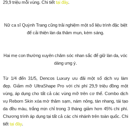
29,9 triệu mỗi vùng. Chi tiết
tại đây
.
Nữ ca sĩ Quỳnh Trang cũng trải nghiệm một số liệu trình đặc biệt
để cải thiện làn da thâm mụn, kém sáng.
Hai mẹ con thường xuyên chăm sóc nhan sắc để giữ làn da, vóc
dáng ưng ý.
Từ 1/4 đến 31/5, Dencos Luxury ưu đãi một số dịch vụ làm
đẹp. Giảm mỡ UltraShape Pro với chi phí 29,9 triệu đồng một
vùng, áp dụng cho tất cả các vùng mỡ trên cơ thể. Combo dịch
vụ Reborn Skin xóa mờ thâm sạm, nám nông, tàn nhang, tái tạo
da đều màu, trắng mịn chỉ trong 3 tháng giảm hơn 45% chi phí.
Chương trình áp dụng tại tất cả các chi nhánh trên toàn quốc. Chi
tiết
tại đây
.