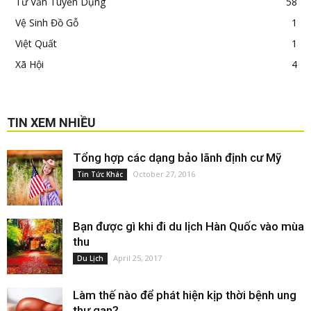
Tư Vấn Tuyển Dụng
58
Vệ Sinh Đồ Gỗ
1
Việt Quất
1
Xã Hội
4
TIN XEM NHIỀU
Tổng hợp các dạng bảo lãnh định cư Mỹ
October 27, 2016
Tin Tức Khác
Bạn được gì khi đi du lịch Hàn Quốc vào mùa
thu
April 25, 2017
Du Lịch
Làm thế nào để phát hiện kịp thời bệnh ung
thư gan?