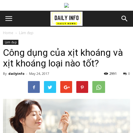
Home
Làm đẹp
Làm đẹp
Công dụng của xịt khoáng và
xịt khoáng loại nào tốt?
By
dailyinfo
-
May 24, 2017
2991
0