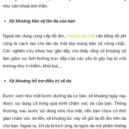
như sản khoái tinh thần.
Xịt khoáng bảo vệ làn da của bạn
Ngoài tác dụng cung cấp độ ẩm,
khoáng xịt mặt
cân bằng đô pH
cũng là cách tạo cho làn da một lớp màng bảo vệ vững chắc.
Các nghiên cứu khoa học gần đây cho thấy rằng xịt khoáng sẽ
làm giảm sự ảnh hưởng trực tiếp của các yếu tô gây hại từ môi
trường như ô nhiễm, khói bụi,…
Xịt khoáng hỗ trợ điều trị về da
Được xem như một bước dưỡng da cơ bản, xịt khoáng ngày nay
được sừ dụng cả trong quá trình chăm sóc da của bạn. Thông
thường, sau bước sử dụng sữa rửa mặt, nếu bạn chưa có thời
gian chăm sóc da liền, xịt khoáng lúc này sẽ giữ lại độ ẩm trên da
cho bạn. Ngoài ra, khi da bị kích ứng, bị ngứa do mỹ phẩm không