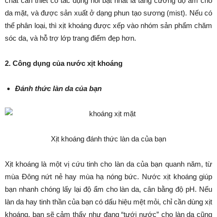
chất cần thiết có tác dụng nổi bật nhất là tăng cường độ ẩm cho
da mặt, và được sản xuất ở dạng phun tạo sương (mist). Nếu có
thể phân loại, thì xịt khoáng được xếp vào nhóm sản phẩm chăm
sóc da, và hỗ trợ lớp trang điểm đẹp hơn.
2. Công dụng của nước xịt khoáng
Đánh thức làn da của bạn
Xịt khoáng đánh thức làn da của bạn
Xịt khoáng là một vị cứu tinh cho làn da của bạn quanh năm, từ
mùa Đông nứt nẻ hay mùa hạ nóng bức. Nước xịt khoáng giúp
bạn nhanh chóng lấy lại độ ẩm cho làn da, cân bằng độ pH. Nếu
làn da hay tinh thần của bạn có dấu hiệu mệt mỏi, chỉ cần dùng xịt
khoáng, bạn sẽ cảm thấy như đang “tưới nước” cho làn da cũng