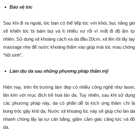
Bảo vệ tóc
Sau khi đi ra ngoài, tóc bạn có thể tiếp túc với khói, bụi, nắng gió
sẽ khiến tóc bị bám bụi và ít nhiều xơ rối vì mất đi độ ẩm tự
nhiên. Sử dụng xịt khoáng cách xa da đầu 20cm, xịt lên rồi lấy tay
massage nhẹ để nước khoáng thấm vào giúp mái tóc mau chóng
“hồi sinh”.
Làm dịu da sau những phương pháp thẩm mỹ
Hiện nay, trên thị trường làm đẹp có nhiều công nghệ như laser,
lăn kim với mục đích trẻ hoá làn da. Tuy nhiên, sau khi sử dụng
các phương pháp này, da có phần dễ bị kích ứng thâm chí là
bong tróc gây khô da. Nước xịt khoáng lúc này sẽ giúp cho làn da
nhanh chóng lấy lại sự cân bằng, giảm cảm giác căng tức và đỏ
da.