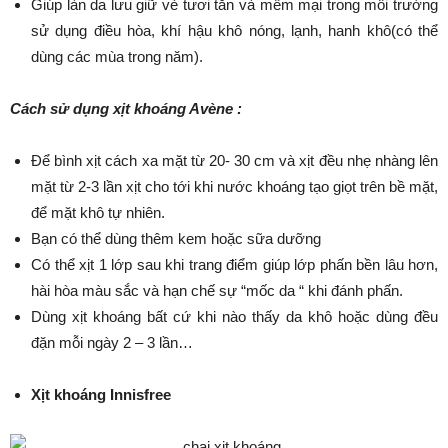
Giúp làn da lưu giữ vẻ tươi tắn và mềm mại trong môi trường
sử dụng điều hòa, khí hậu khô nóng, lạnh, hanh khô(có thể
dùng các mùa trong năm).
Cách sử dụng xịt khoáng Avène :
Để bình xịt cách xa mặt từ 20- 30 cm và xịt đều nhẹ nhàng lên
mặt từ 2-3 lần xịt cho tới khi nước khoáng tạo giọt trên bề mặt,
để mặt khô tự nhiên.
Bạn có thể dùng thêm kem hoặc sữa dưỡng
Có thể xịt 1 lớp sau khi trang điểm giúp lớp phấn bền lâu hơn,
hài hòa màu sắc và hạn chế sự “mốc da “ khi đánh phấn.
Dùng xịt khoáng bất cứ khi nào thấy da khô hoặc dùng đều
đặn mỗi ngày 2 – 3 lần…
Xịt khoáng Innisfree