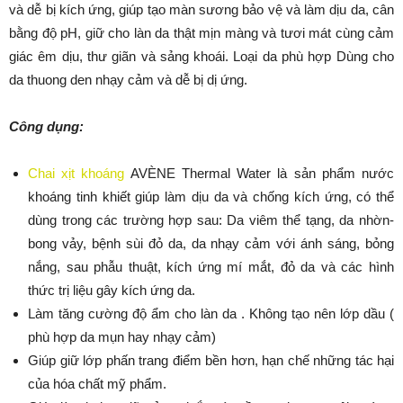
và dễ bị kích ứng, giúp tạo màn sương bảo vệ và làm dịu da, cân
bằng độ pH, giữ cho làn da thật mịn màng và tươi mát cùng cảm
giác êm dịu, thư giãn và sảng khoái. Loại da phù hợp Dùng cho
da thuong den nhạy cảm và dễ bị dị ứng.
Công dụng:
Chai xịt khoáng
AVÈNE Thermal Water là sản phẩm nước
khoáng tinh khiết giúp làm dịu da và chống kích ứng, có thể
dùng trong các trường hợp sau: Da viêm thể tạng, da nhờn-
bong vảy, bệnh sùi đỏ da, da nhạy cảm với ánh sáng, bỏng
nắng, sau phẫu thuật, kích ứng mí mắt, đỏ da và các hình
thức trị liệu gây kích ứng da.
Làm tăng cường độ ẩm cho làn da . Không tạo nên lớp dầu (
phù hợp da mụn hay nhạy cảm)
Giúp giữ lớp phấn trang điểm bền hơn, hạn chế những tác hại
của hóa chất mỹ phẩm.