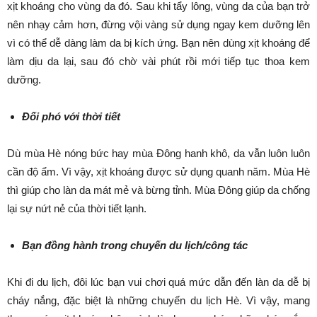
xịt khoáng cho vùng da đó. Sau khi tẩy lông, vùng da của bạn trở
nên nhạy cảm hơn, đừng vội vàng sử dụng ngay kem dưỡng lên
vì có thể dễ dàng làm da bị kích ứng. Bạn nên dùng xịt khoáng để
làm dịu da lại, sau đó chờ vài phút rồi mới tiếp tục thoa kem
dưỡng.
Đối phó với thời tiết
Dù mùa Hè nóng bức hay mùa Đông hanh khô, da vẫn luôn luôn
cần độ ẩm. Vì vậy, xịt khoáng được sử dụng quanh năm. Mùa Hè
thì giúp cho làn da mát mẻ và bừng tỉnh. Mùa Đông giúp da chống
lại sự nứt nẻ của thời tiết lạnh.
Bạn đồng hành trong chuyến du lịch/công tác
Khi đi du lịch, đôi lúc bạn vui chơi quá mức dẫn đến làn da dễ bị
cháy nắng, đặc biệt là những chuyến du lịch Hè. Vì vậy, mang