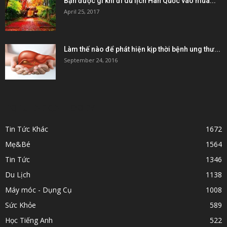
Bạn được gì khi đi du lịch Hàn Quốc vào mùa...
April 25, 2017
Làm thế nào để phát hiện kịp thời bệnh ung thư...
September 24, 2016
POPULAR CATEGORY
Tin Tức Khác
1672
Mẹ&Bé
1564
Tin Tức
1346
Du Lịch
1138
Máy móc - Dụng Cụ
1008
Sức Khỏe
589
Học Tiếng Anh
522