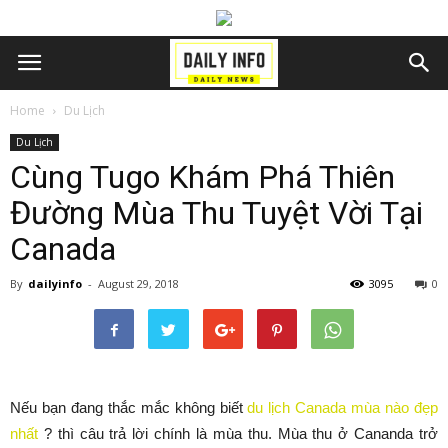
Home
Du Lịch
Du Lịch
Cùng Tugo Khám Phá Thiên
Đường Mùa Thu Tuyệt Vời Tại
Canada
By
dailyinfo
-
August 29, 2018
3095
0
Nếu bạn đang thắc mắc không biết
du lịch Canada mùa nào đẹp
nhất
? thì câu trả lời chính là mùa thu. Mùa thu ở Cananda trở