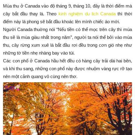
Mùa thu ở Canada vào độ tháng 9, tháng 10, đây là thời điểm mà
cây bắt đầu thay lá. Theo
kinh nghiệm du lịch Canada
thì thời
điểm này lá phong sẽ bắt đầu khoác lên mình chiếc áo mới.
Người Canada thuờng nói “Nếu tiền có thể mọc trên cây thì mùa
thu sẽ là mùa giàu nhất trong năm”, người ta nói thế bởi vào mùa
thu, cây rừng xum xuê lá bắt đầu rơi đều trong cơn gió nhẹ như
những tờ tiền nhẹ nhàng bay vào túi.
Các con phố ở Canada hầu hết đều có hàng cây trải dài hai bên,
và khi thu sang, những con phố này được nhuộm vàng rực rỡ tạo
nên một cảnh quang vô cùng nên thơ.