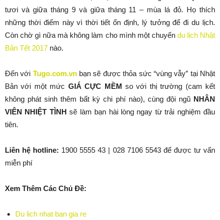
tươi và giữa tháng 9 và giữa tháng 11 – mùa lá đỏ. Họ thích
những thời điểm này vì thời tiết ổn định, lý tưởng để đi du lịch.
Còn chờ gì nữa mà không làm cho mình một chuyến
du lịch Nhật
Bản Tết 2017
nào.
Đến với
Tugo.com.vn
bạn sẽ được thỏa sức “vùng vẫy” tại Nhật
Bản với một mức
GIÁ CỰC MỀM
so với thị trường (cam kết
không phát sinh thêm bất kỳ chi phí nào), cùng đội ngũ
NHÂN
VIÊN NHIỆT TÌNH
sẽ làm bạn hài lòng ngay từ trải nghiệm đầu
tiên.
Liên hệ hotline:
1900 5555 43 | 028 7106 5543 để được tư vấn
miễn phí
Xem Thêm Các Chủ Đề:
Du lich nhat ban gia re