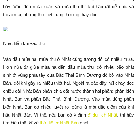
bảỵ. Vào đến mùa xuân và mùa thu thì khí hậu rất dễ chịu và
thoải mái, nhưng thời tiết cũng thường thay đổi.
Nhật Bản khi vào thu
Vào đầu mùa hạ, mùa thu ở Nhật cũng tương đối có nhiều mưa.
Hơn nữa từ giữa mùa hạ đến đầu mùa thu, có nhiều bão phát
sinh ở vùng phía tây của Bắc Thái Bình Dương đổ bộ vào Nhật
Bản, đôi khi gây ra nhiều thiệt hạị. Ngoài ra các dãy núi chạy dọc
chiều dài Nhật Bản phân chia đất nước thành hai phần: phần biển
Nhật Bản và phần Bắc Thái Bình Dương. Vào mùa đông phần
biển Nhật Bản có nhiều tuyết rơi cũng là một đặc điểm của khí
hậu Nhật Bản. Vì thế, nếu bạn có ý định
đi du lịch Nhật
, thì hãy
tìm hiểu thật kĩ về
thời tiết ở Nhật Bản
nhé!