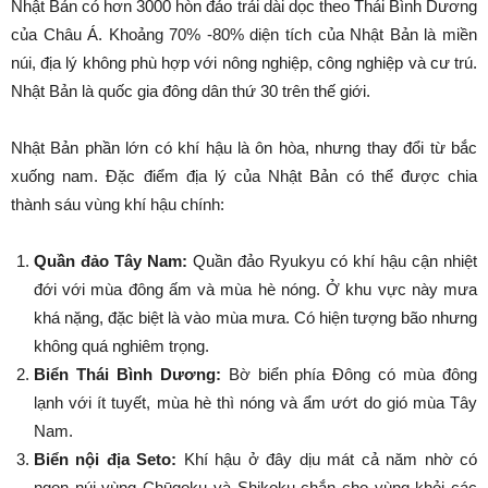
Nhật Bản có hơn 3000 hòn đảo trải dài dọc theo Thái Bình Dương
của Châu Á. Khoảng 70% -80% diện tích của Nhật Bản là miền
núi, địa lý không phù hợp với nông nghiệp, công nghiệp và cư trú.
Nhật Bản là quốc gia đông dân thứ 30 trên thế giới.
Nhật Bản phần lớn có khí hậu là ôn hòa, nhưng thay đổi từ bắc
xuống nam. Đặc điểm địa lý của Nhật Bản có thể được chia
thành sáu vùng khí hậu chính:
Quần đảo Tây Nam:
Quần đảo Ryukyu có khí hậu cận nhiệt
đới với mùa đông ấm và mùa hè nóng. Ở khu vực này mưa
khá nặng, đặc biệt là vào mùa mưa. Có hiện tượng bão nhưng
không quá nghiêm trọng.
Biển Thái Bình Dương:
Bờ biển phía Đông có mùa đông
lạnh với ít tuyết, mùa hè thì nóng và ẩm ướt do gió mùa Tây
Nam.
Biển nội địa Seto:
Khí hậu ở đây dịu mát cả năm nhờ có
ngọn núi vùng Chūgoku và Shikoku chắn cho vùng khỏi các