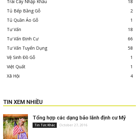
Trái Cây Nhập Khẩu
18
Tủ Bếp Bằng Gỗ
2
Tủ Quần Áo Gỗ
1
Tư Vấn
18
Tư Vấn Định Cư
66
Tư Vấn Tuyển Dụng
58
Vệ Sinh Đồ Gỗ
1
Việt Quất
1
Xã Hội
4
TIN XEM NHIỀU
Tổng hợp các dạng bảo lãnh định cư Mỹ
October 27, 2016
Tin Tức Khác