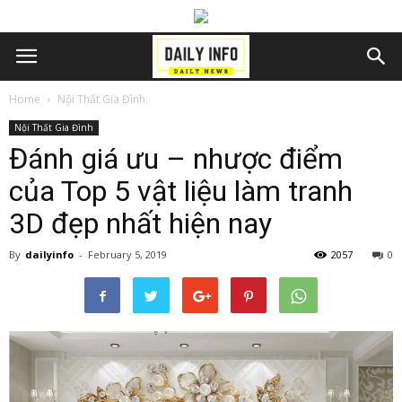
Home
Nội Thất Gia Đình
Nội Thất Gia Đình
Đánh giá ưu – nhược điểm
của Top 5 vật liệu làm tranh
3D đẹp nhất hiện nay
By
dailyinfo
-
February 5, 2019
2057
0