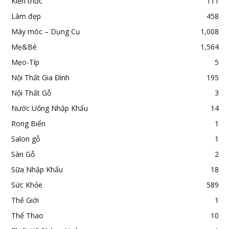
Kiến thức
111
Làm đẹp
458
Máy móc – Dụng Cụ
1,008
Mẹ&Bé
1,564
Mẹo-Típ
5
Nội Thất Gia Đình
195
Nội Thất Gỗ
3
Nước Uống Nhập Khẩu
14
Rong Biển
1
Salon gỗ
1
Sàn Gỗ
2
Sữa Nhập Khẩu
18
Sức Khỏe
589
Thế Giới
1
Thể Thao
10