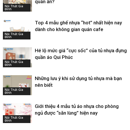
quán ăn?
Nội Thất Gia
Đình
Top 4 mẫu ghế nhựa “hot” nhất hiện nay
dành cho không gian quán cafe
Nội Thất Gia
Đình
Hé lộ mức giá “cực sốc” của tủ nhựa đựng
quần áo Qui Phúc
Nội Thất Gia
Đình
Những lưu ý khi sử dụng tủ nhựa mà bạn
nên biết
Nội Thất Gia
Đình
Giới thiệu 4 mẫu tủ áo nhựa cho phòng
ngủ được “săn lùng” hiện nay
Nội Thất Gia
Đình