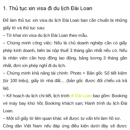
1. Thủ tục xin visa đi du lịch Đài Loan
Để làm thủ tục xin visa du lịch Đài Loan bạn cần chuẩn bị những
giấy tờ và thủ tục sau:
– Tờ khai xin visa du lịch Đài Loan theo mẫu.
– Chứng minh công việc: Nếu là chủ doanh nghiệp cần có giấy
phép kinh doanh, biên lai nộp thuế 3 tháng gần nhất nếu có. Nếu
là nhân viên cần hợp đồng lao động, bảng lương 3 tháng gần
nhất, đơn xin phép nghỉ đi du lịch.
– Chứng minh khả năng tài chính: Photo + Bản gốc Sổ tiết kiệm
(từ 100 triệu), giấy tờ nhà đất… (bản gốc được đối chiếu và trả
lại).
– Kế hoạch du lịch chi tiết, lịch trình
đi Đài Loan
bao gồm: Booking
vé máy bay khứ hồi; Booking khách sạn; Hành trình du lịch Đài
Loan.
– Một số giấy tờ liên quan khác sẽ được tư vấn khi làm hồ sơ.
Công dân Việt Nam nếu đáp ứng điều kiện dưới đây sẽ được