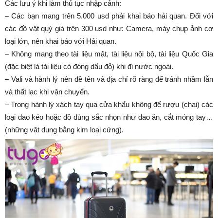
Các lưu ý khi làm thủ tục nhập cảnh:
– Các bạn mang trên 5.000 usd phải khai báo hải quan. Ðối với
các đồ vật quý giá trên 300 usd như: Camera, máy chụp ảnh cơ
loại lớn, nên khai báo với Hải quan.
– Không mang theo tài liệu mật, tài liệu nội bộ, tài liệu Quốc Gia
(đặc biệt là tài liệu có đóng dấu đỏ) khi đi nước ngoài.
– Vali và hành lý nên đề tên và địa chỉ rõ ràng để tránh nhầm lẫn
và thất lạc khi vận chuyển.
– Trong hành lý xách tay qua cửa khẩu không để rượu (chai) các
loại dao kéo hoặc đồ dùng sắc nhọn như dao ăn, cắt móng tay…
(những vật dụng bằng kim loại cứng).