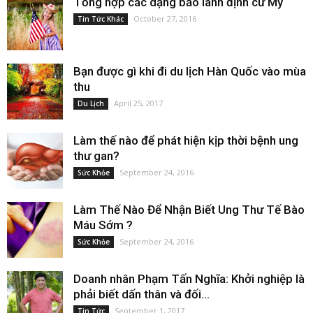
Tổng hợp các dạng bảo lãnh định cư Mỹ
October 27, 2016
Tin Tức Khác
Bạn được gì khi đi du lịch Hàn Quốc vào mùa
thu
April 25, 2017
Du Lịch
Làm thế nào để phát hiện kịp thời bệnh ung
thư gan?
September 24, 2016
Sức Khỏe
Làm Thế Nào Để Nhận Biết Ung Thư Tế Bào
Máu Sớm ?
September 24, 2016
Sức Khỏe
Doanh nhân Phạm Tấn Nghĩa: Khởi nghiệp là
phải biết dấn thân và đối...
September 1, 2017
Tin Tức