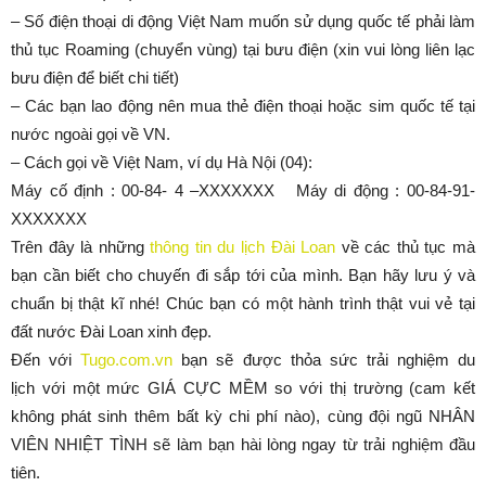
– Số điện thoại di động Việt Nam muốn sử dụng quốc tế phải làm
thủ tục Roaming (chuyển vùng) tại bưu điện (xin vui lòng liên lạc
bưu điện để biết chi tiết)
– Các bạn lao động nên mua thẻ điện thoại hoặc sim quốc tế tại
nước ngoài gọi về VN.
– Cách gọi về Việt Nam, ví dụ Hà Nội (04):
Máy cố định : 00-84- 4 –XXXXXXX Máy di động : 00-84-91-
XXXXXXX
Trên đây là những
thông tin du lịch Đài Loan
về các thủ tục mà
bạn cần biết cho chuyến đi sắp tới của mình. Bạn hãy lưu ý và
chuẩn bị thật kĩ nhé! Chúc bạn có một hành trình thật vui vẻ tại
đất nước Đài Loan xinh đẹp.
Đến với
Tugo.com.vn
bạn sẽ được thỏa sức trải nghiệm du
lịch với một mức GIÁ CỰC MỀM so với thị trường (cam kết
không phát sinh thêm bất kỳ chi phí nào), cùng đội ngũ NHÂN
VIÊN NHIỆT TÌNH sẽ làm bạn hài lòng ngay từ trải nghiệm đầu
tiên.