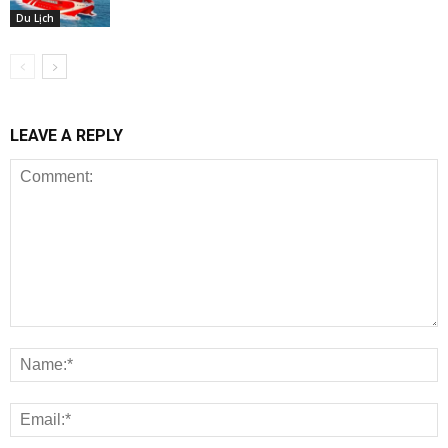
Du Lịch
LEAVE A REPLY