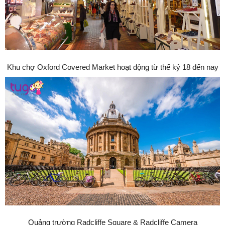
Khu chợ Oxford Covered Market hoạt động từ thế kỷ 18 đến nay
Quảng trường Radcliffe Square & Radcliffe Camera