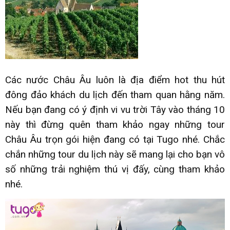
Các nước Châu Âu luôn là địa điểm hot thu hút
đông đảo khách du lịch đến tham quan hằng năm.
Nếu bạn đang có ý định vi vu trời Tây vào tháng 10
này thì đừng quên tham khảo ngay những
tour
Châu Âu trọn gói
hiện đang có tại Tugo nhé. Chắc
chắn những tour du lịch này sẽ mang lại cho bạn vô
số những trải nghiệm thú vị đấy, cùng tham khảo
nhé.