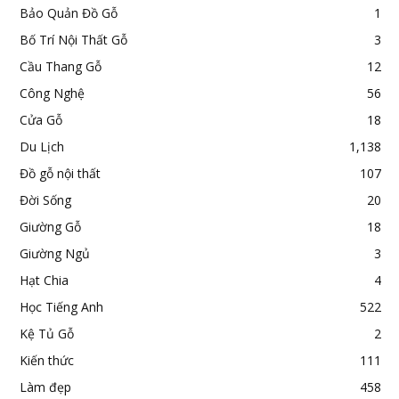
Bảo Quản Đồ Gỗ
1
Bố Trí Nội Thất Gỗ
3
Cầu Thang Gỗ
12
Công Nghệ
56
Cửa Gỗ
18
Du Lịch
1,138
Đồ gỗ nội thất
107
Đời Sống
20
Giường Gỗ
18
Giường Ngủ
3
Hạt Chia
4
Học Tiếng Anh
522
Kệ Tủ Gỗ
2
Kiến thức
111
Làm đẹp
458