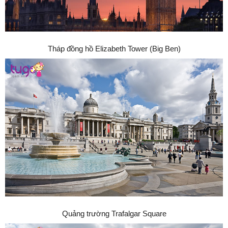
Tháp đồng hồ Elizabeth Tower (Big Ben)
Quảng trường Trafalgar Square