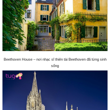
Beethoven House – nơi nhạc sĩ thiên tài Beethoven đã từng sinh
sống