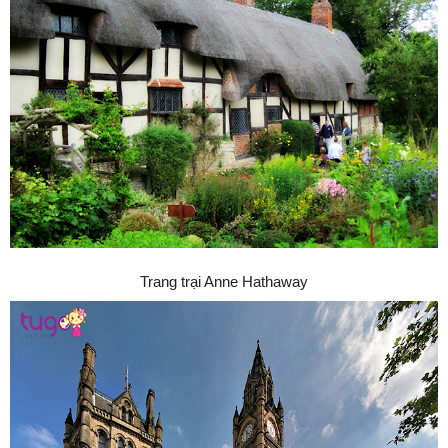
Trang trại Anne Hathaway