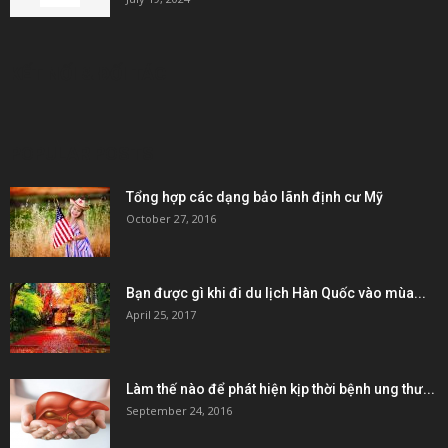
KẾT NỐI & ĐỐI TÁC
POPULAR POSTS
Tổng hợp các dạng bảo lãnh định cư Mỹ
October 27, 2016
Bạn được gì khi đi du lịch Hàn Quốc vào mùa...
April 25, 2017
Làm thế nào để phát hiện kịp thời bệnh ung thư...
September 24, 2016