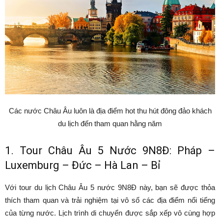
Các nước Châu Âu luôn là địa điểm hot thu hút đông đảo khách
du lịch đến tham quan hằng năm
1. Tour Châu Âu 5 Nước 9N8Đ: Pháp –
Luxemburg – Đức – Hà Lan – Bỉ
Với tour du lịch Châu Âu 5 nước 9N8Đ này, bạn sẽ được thỏa
thích tham quan và trải nghiệm tại vô số các địa điểm nổi tiếng
của từng nước. Lịch trình di chuyển được sắp xếp vô cùng hợp