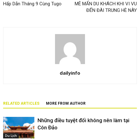
Hấp Dẫn Tháng 9 Cùng Tugo
MÊ MẨN DU KHÁCH KHI VI VU
ĐẾN ĐÀI TRUNG HÈ NÀY
dailyinfo
RELATED ARTICLES
MORE FROM AUTHOR
Những điều tuyệt đối không nên làm tại
Côn Đảo
Du Lịch