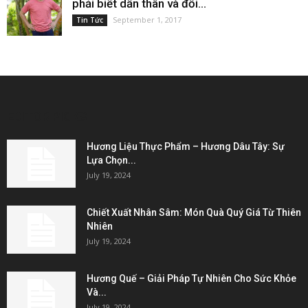
phải biết dấn thân và đối...
September 1, 2017
Tin Tức
EDITOR PICKS
Hương Liệu Thực Phẩm – Hương Dâu Tây: Sự
Lựa Chọn...
July 19, 2024
Chiết Xuất Nhân Sâm: Món Quà Quý Giá Từ Thiên
Nhiên
July 19, 2024
Hương Quế – Giải Pháp Tự Nhiên Cho Sức Khỏe
Và...
July 19, 2024