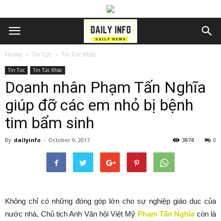
Home
Tin Tức
Tin Tức Khác
Tin Tức
Tin Tức Khác
Doanh nhân Phạm Tấn Nghĩa
giúp đỡ các em nhỏ bị bệnh
tim bẩm sinh
By
dailyinfo
-
October 9, 2017
3874
0
Không chỉ có những đóng góp lớn cho sự nghiệp giáo dục của
nước nhà, Chủ tịch Anh Văn hội Việt Mỹ
Phạm Tấn Nghĩa
còn là