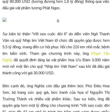
quỹ 80.000 USD (tương đương hơn 1,6 tỷ đồng) thông qua việc
đấu giá vật phẩm tượng Phật Ngọc.
Sự kiện từ thiện “Vết sẹo cuộc đời 6” do diễn viên Ngô Thanh
Vân và quỹ Nhịp tim Việt Nam tổ chức đã quyên góp được hơn
5,5 tỷ đồng, mang đến cơ hội phục hồi cho 210 em nhỏ mắc bệnh
tim bẩm sinh. Tham gia chương trình này, ông
Phạm Tấn
Nghĩa
đã quyết định tặng lại vật phẩm hoa Ưu Đàm 3.000 năm
mới nở một lần cho quỹ “Nhịp tim Việt Nam” sau khi đã đấu giá
thành công với giá 30.000 USD.
Bên cạnh đó, ông Nghĩa còn đấu giá thêm bức Phù Điêu Hoa
Sen, bộ trang sức quý giá, bức tranh của họa sĩ Nguyễn Thị
Trường Thành và nhiều vật phẩm khác. Sau sự kiện, ông đã
quyên góp hơn một tỷ đồng cho chương trình “Vết sẹo cuộc đời
6”, giúp đỡ 42 em nhỏ bị bệnh tim bẩm sinh sớm được phẫu