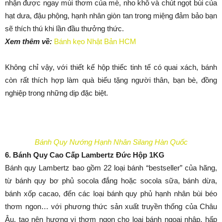
nhận được ngay mùi thơm của mè, nho khô và chút ngọt bùi của
hạt dưa, đậu phộng, hạnh nhân giòn tan trong miệng đảm bảo bạn
sẽ thích thú khi lần đầu thưởng thức.
Xem thêm về:
Bánh kẹo Nhật Bản HCM
Không chỉ vậy, với thiết kế hộp thiếc tinh tế có quai xách, bánh
còn rất thích hợp làm quà biếu tặng người thân, bạn bè, đồng
nghiệp trong những dịp đặc biệt.
Bánh Quy Nướng Hạnh Nhân Silang Hàn Quốc
6. Bánh Quy Cao Cấp Lambertz Đức Hộp 1KG
Bánh quy Lambertz bao gồm 22 loại bánh “bestseller” của hãng,
từ bánh quy bơ phủ socola đắng hoặc socola sữa, bánh dừa,
bánh xốp cacao, đến các loại bánh quy phủ hạnh nhân bùi béo
thơm ngon… với phương thức sản xuất truyền thống của Châu
Âu, tạo nên hương vị thơm ngon cho loại bánh ngoại nhập, hấp