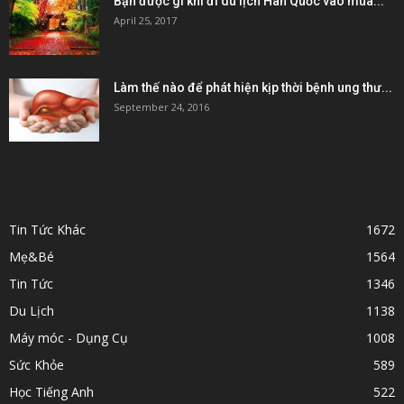
Bạn được gì khi đi du lịch Hàn Quốc vào mùa...
April 25, 2017
Làm thế nào để phát hiện kịp thời bệnh ung thư...
September 24, 2016
POPULAR CATEGORY
Tin Tức Khác
1672
Mẹ&Bé
1564
Tin Tức
1346
Du Lịch
1138
Máy móc - Dụng Cụ
1008
Sức Khỏe
589
Học Tiếng Anh
522