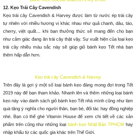
12. Kẹo Trái Cây Cavendish
Kẹo trái cây Cavendish & Harvey được làm từ nước ép trái cây
tự nhiên với nhiều hương vị khác nhau như quả chanh, dâu, táo,
cherry, việt quất… khi bạn thưởng thức sẽ mang đến cho bạn
như cảm giác đang ăn trái cây thật vậy. Sự xuất hiện của loại kẹo
trái cây nhiều màu sắc này sẽ giúp giỏ bánh kẹo Tết nhà bạn
thêm hấp dẫn hơn.
Kẹo trái cây Cavendish & Harvey
Trên đây là gợi ý một số loại bánh kẹo đáng mong đợi trong Tết
2019 này để bạn tham khảo. Nhanh lên và thêm những loại bánh
kẹo này vào danh sách giỏ bánh kẹo Tết nhà mình cũng như làm
quà tặng ý nghĩa cho người thân, bạn bè, đối tác hay đồng nghiệp
nhé. Bạn có thể ghé Vitamin House để xem chi tiết về các sản
phẩm trên cũng như những loại
bánh kẹo Nhật Bản TPHCM
hay
nhập khẩu từ các quốc gia khác trên Thế Giới.