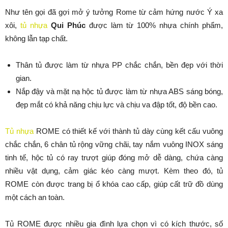
Như tên gọi đã gợi mở ý tưởng Rome từ cảm hứng nước Ý xa
xôi,
tủ nhựa
Qui Phúc
được làm từ 100% nhựa chính phẩm,
không lẫn tạp chất.
Thân tủ được làm từ nhựa PP chắc chắn, bền đẹp với thời
gian.
Nắp đậy và mặt nạ hộc tủ được làm từ nhựa ABS sáng bóng,
đẹp mắt có khả năng chịu lực và chịu va đập tốt, độ bền cao.
Tủ nhựa
ROME có thiết kế với thành tủ dày cùng kết cấu vuông
chắc chắn, 6 chân tủ rộng vững chãi, tay nắm vuông INOX sáng
tinh tế, hộc tủ có ray trượt giúp đóng mở dễ dàng, chứa càng
nhiều vật dụng, cảm giác kéo càng mượt. Kèm theo đó, tủ
ROME còn được trang bị ổ khóa cao cấp, giúp cất trữ đồ dùng
một cách an toàn.
Tủ ROME được nhiều gia đình lựa chọn vì có kích thước, số