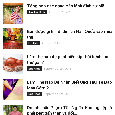
Tổng hợp các dạng bảo lãnh định cư Mỹ
October 27, 2016
Tin Tức Khác
Bạn được gì khi đi du lịch Hàn Quốc vào mùa
thu
April 25, 2017
Du Lịch
Làm thế nào để phát hiện kịp thời bệnh ung
thư gan?
September 24, 2016
Sức Khỏe
Làm Thế Nào Để Nhận Biết Ung Thư Tế Bào
Máu Sớm ?
September 24, 2016
Sức Khỏe
Doanh nhân Phạm Tấn Nghĩa: Khởi nghiệp là
phải biết dấn thân và đối...