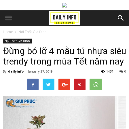
Home
Nội Thất Gia Đình
Nội Thất Gia Đình
Đừng bỏ lỡ 4 mẫu tủ nhựa siêu
trendy trong mùa Tết năm nay
By
dailyinfo
-
January 27, 2019
1474
0