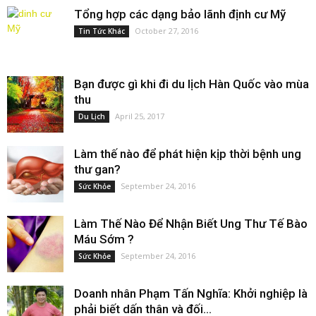
Tổng hợp các dạng bảo lãnh định cư Mỹ
October 27, 2016
Tin Tức Khác
Bạn được gì khi đi du lịch Hàn Quốc vào mùa
thu
April 25, 2017
Du Lịch
Làm thế nào để phát hiện kịp thời bệnh ung
thư gan?
September 24, 2016
Sức Khỏe
Làm Thế Nào Để Nhận Biết Ung Thư Tế Bào
Máu Sớm ?
September 24, 2016
Sức Khỏe
Doanh nhân Phạm Tấn Nghĩa: Khởi nghiệp là
phải biết dấn thân và đối...