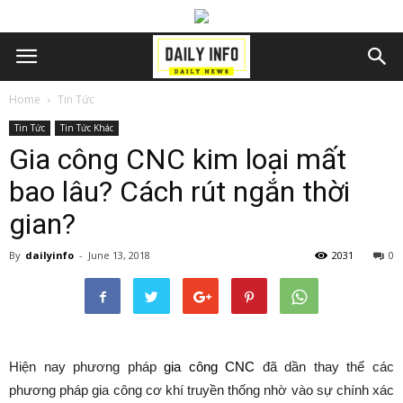
Home
Tin Tức
Tin Tức
Tin Tức Khác
Gia công CNC kim loại mất
bao lâu? Cách rút ngắn thời
gian?
By
dailyinfo
-
June 13, 2018
2031
0
Hiện nay phương pháp
gia công CNC
đã dần thay thế các
phương pháp gia công cơ khí truyền thống nhờ vào sự chính xác